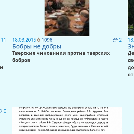
11
18.03.2015
1096
2
18
Бобры не добры
З
Тверские чиновники против тверских
Д
бобров
с
ии
до
от
0