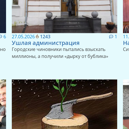
6
27.05.2026
1243
1
11
Ушлая администрация
Н
нно
Городские чиновники пытались взыскать
Си
миллионы, а получили «дырку от бублика»