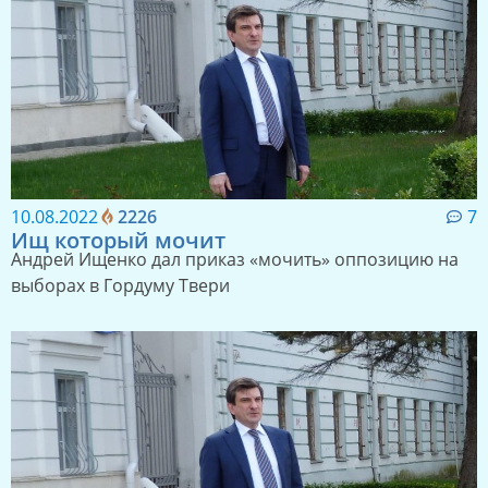
10.08.2022
2226
7
Ищ который мочит
Андрей Ищенко дал приказ «мочить» оппозицию на
выборах в Гордуму Твери