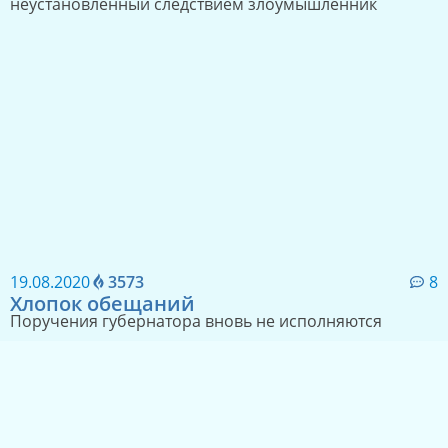
А как же деньги?
Андрей Ищенко затягивает формирование списков в
Законодательное Собрание
21.09.2020
2136
22
Максимова осталась без сетей
Социальный профиль Светланы Максимовой взломал
неустановленный следствием злоумышленник