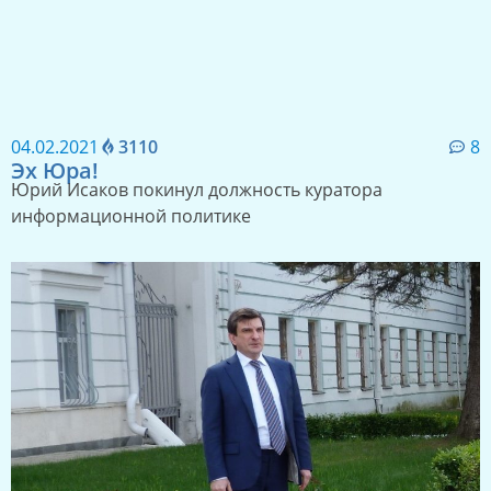
22.04.2021
1984
4
Булатик едросовский
Сергея Веремеенко подставляет Артем Булатов
04.02.2021
3110
8
Эх Юра!
Юрий Исаков покинул должность куратора