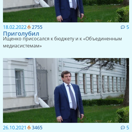
18.02.2022
2755
5
Приголубил
Ищенко присосался к бюджету и к «Объединенным
медиасистемам»