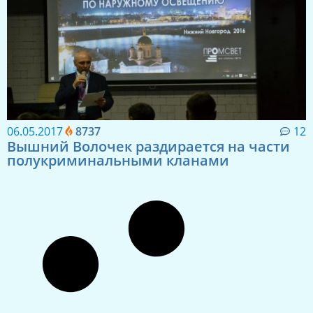
06.05.2017
8737
12
Вышний Волочек раздирается на части
полукриминальными кланами