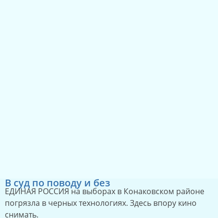
Как побеждать, если тебя все ненавидят
К вопросу о победе партии власти в Конаковском
районе …
31.07.2023
1579
10
В суд по поводу и без
ЕДИНАЯ РОССИЯ на выборах в Конаковском районе
погрязла в черных технологиях. Здесь впору кино
снимать.