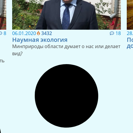
8
06.01.2020
3432
18
28
Наумная экология
П
д
Минприроды области думает о нас или делает
вид?
ть