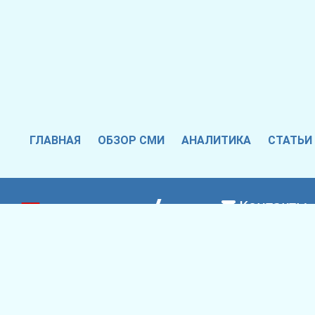
ГЛАВНАЯ
ОБЗОР СМИ
АНАЛИТИКА
СТАТЬИ
Контакты
theothertver@gm
THE OTHER TVER © 2008-2025. All Rights Reserved.