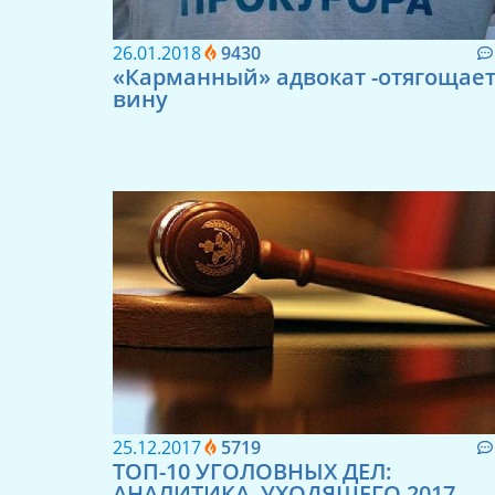
26.01.2018
9430
«Карманный» адвокат -отягощае
вину
25.12.2017
5719
ТОП-10 УГОЛОВНЫХ ДЕЛ:
АНАЛИТИКА, УХОДЯЩЕГО 2017