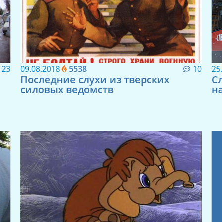
23
09.08.2018
5538
10
25
Последние слухи из тверских
С
силовых ведомств
н