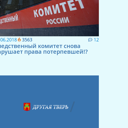
.06.2018
3563
12
ледственный комитет снова
арушает права потерпевшей!?