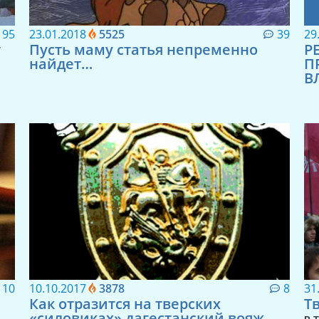
95
23.01.2018
5525
39
29
т
Пусть маму статья непременно
Р
найдет…
П
В
10
10.10.2017
3878
8
31
Как отразится на тверских
Т
«силовиках» дагестанский вояж