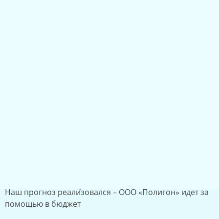
Мусорная коррупция
В чем феномен непотопляемости мусорной мафии
региона?
19.12.2024
1405
2
Бюджетный карман без дна
Наш прогноз реализовался – ООО «Полигон» идет за
помощью в бюджет