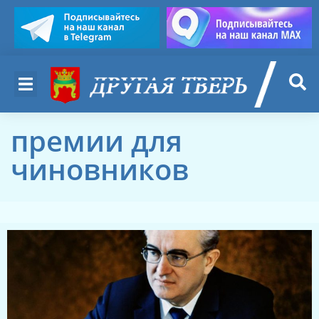
премии для
чиновников