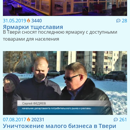
31.05.2019
3440
28
Ярмарки тщеславия
В Твери сносят последнюю ярмарку с доступными
товарами для населения
07.08.2017
20231
261
Уничтожение малого бизнеса в Твери