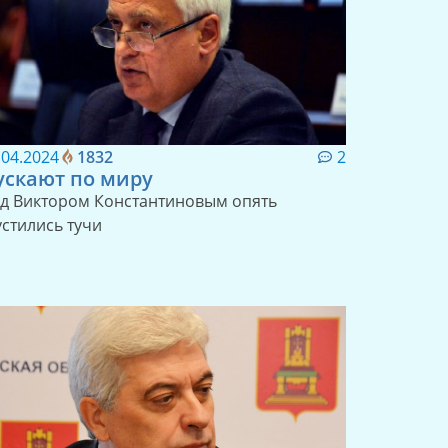
.04.2024
1832
2
ускают по миру
д Виктором Константиновым опять
устились тучи