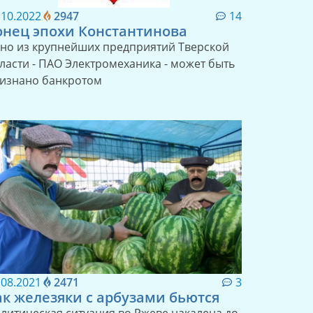
.10.2022
2947
14
онец эпохи Константинова
но из крупнейших предприятий Тверской
ласти - ПАО Электромеханика - может быть
изнано банкротом
.08.2021
2471
3
ак железяки с арбузами бьются