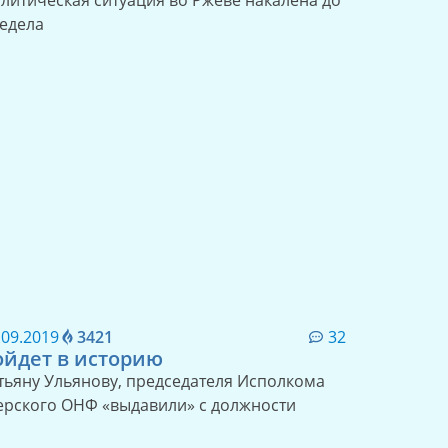
литическая ситуация во Ржеве накалена до
едела
.09.2019
3421
32
ойдет в историю
тьяну Ульянову, председателя Исполкома
ерского ОНФ «выдавили» с должности