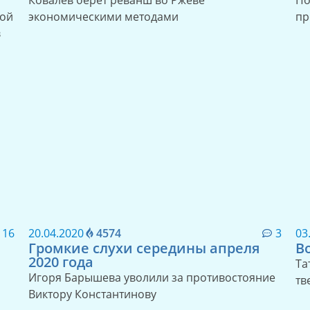
Ковалев берет реванш во Ржеве
По
кой
экономическими методами
пр
в
16
20.04.2020
4574
3
03
Громкие слухи середины апреля
В
2020 года
Та
Игоря Барышева уволили за противостояние
тв
Виктору Константинову