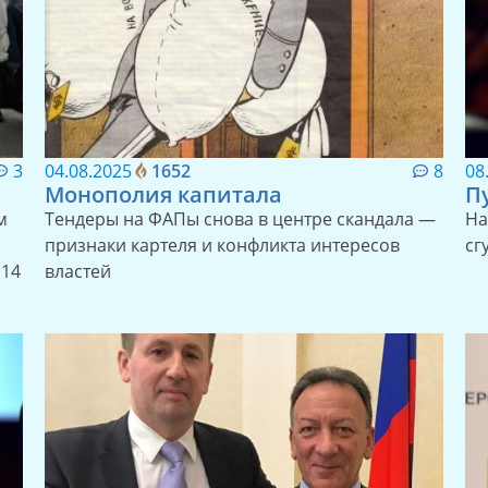
3
04.08.2025
1652
8
08
Монополия капитала
П
м
Тендеры на ФАПы снова в центре скандала —
На
признаки картеля и конфликта интересов
сг
 14
властей