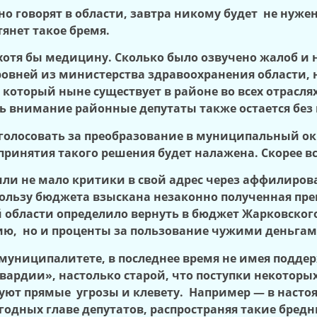
но говорят в области, завтра никому будет не нуже
тянет такое бремя.
 хотя бы медицину. Сколько было озвучено жалоб и
вней из министерства здравоохранения области, но
который ныне существует в районе во всех отраслях
ть внимание районные депутаты также остается без
роголосовать за преобразование в муниципальный о
принятия такого решения будет налажена. Скорее все
или не мало критики в свой адрес через аффилиро
пользу бюджета взыскана незаконно полученная пре
 области определило вернуть в бюджет Жарковского
ию, но и проценты за пользование чужими деньгам
 муниципалитете, в последнее время не имея подде
вардии», настолько старой, что поступки некоторы
ют прямые угрозы и клевету. Например — в настоя
одных главе депутатов, распространяя такие бредн