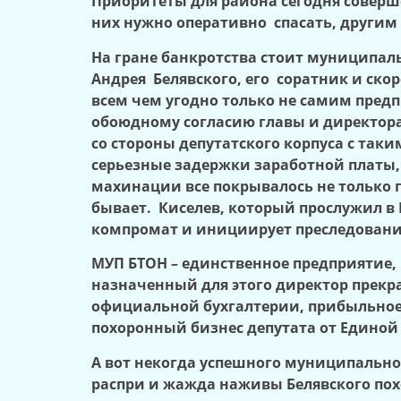
Приоритеты для района сегодня совер
них нужно оперативно спасать, другим 
На гране банкротства стоит муниципа
Андрея Белявского, его соратник и ско
всем чем угодно только не самим предпр
обоюдному согласию главы и директора
со стороны депутатского корпуса с так
серьезные задержки заработной платы,
махинации все покрывалось не только г
бывает. Киселев, который прослужил в М
компромат и инициирует преследование
МУП БТОН – единственное предприятие,
назначенный для этого директор прекра
официальной бухгалтерии, прибыльное н
похоронный бизнес депутата от Единой
А вот некогда успешного муниципально
распри и жажда наживы Белявского пох