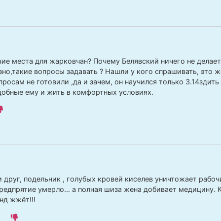
чие места для жарковчан? Почему Белявский ничего не делает
но,такие вопросы задавать ? Нашли у кого спрашивать, это же
просам не готовили ,да и зачем, он научился только 3.14зди
одобные ему и жить в комфортных условиях.
:
 друг, подельник , голубых кровей киселев уничтожает рабоч
предпрятие умерло… а полная шиза жена добивает медицину. 
нд жжёт!!!
1