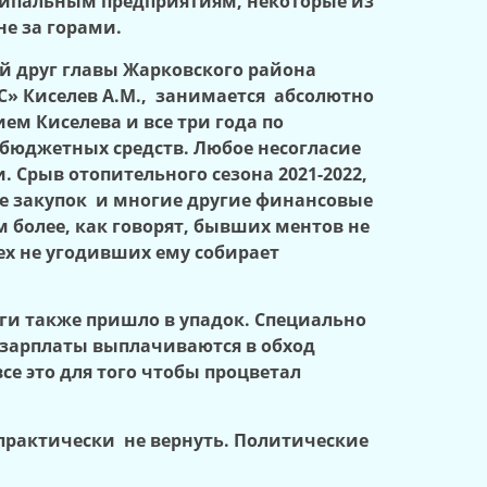
ципальным предприятиям, некоторые из
е за горами.
й друг главы Жарковского района
КС» Киселев А.М., занимается абсолютно
ем Киселева и все три года по
 бюджетных средств. Любое несогласие
. Срыв отопительного сезона 2021-2022,
ре закупок и многие другие финансовые
 более, как говорят, бывших ментов не
сех не угодивших ему собирает
ги также пришло в упадок. Специально
, зарплаты выплачиваются в обход
е это для того чтобы процветал
практически не вернуть. Политические