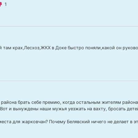
1
й там крах,Лесхоз,ЖКХ в Доке быстро поняли,какой он руков
 района брать себе премию, когда остальным жителям района 
 Вот и вынуждены наши мужья уезжать на вахту, бросать дете
места для жарковчан? Почему Белявский ничего не делает в э