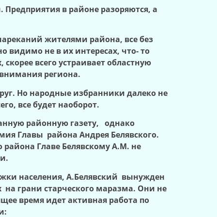
н. Предприятия в районе разоряются, а
 нареканий жителями района, все без
 видимо не в их интересах, что- то
, скорее всего устраивает областную
 внимания региона.
круг. Но народные избранники далеко не
го, все будет наоборот.
ванную районную газету, однако
мия Главы района Андрея Белявского.
 района Главе Белявскому А.М. не
и.
ржки населения, А.Белявский вынужден
х на грани старческого маразма. Они не
щее время идет активная работа по
и: