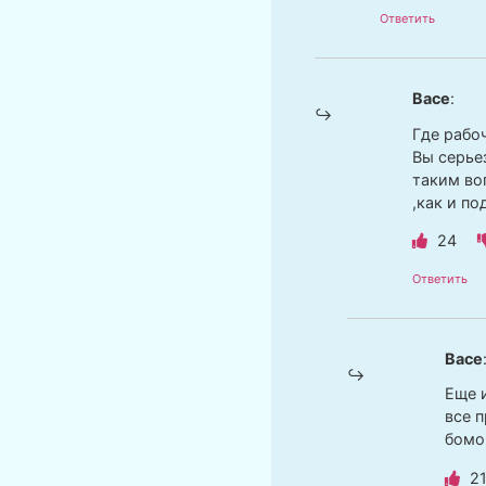
Ответить
Васе
:
Где рабо
Вы серьез
таким во
,как и п
24
Ответить
Васе
Еще и
все 
бомо
2