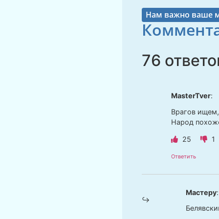
Нам важно ваше 
Коммента
76 ответо
MasterTver
:
Врагов ищем, 
Народ похоже
25
1
Ответить
Мастеру
:
Белявский