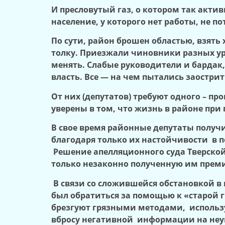
И пресловутый газ, о котором так актив
население, у которого нет работы, не по
По сути, район брошен областью, взять
толку. Приезжали чиновники разных уро
менять. Слабые руководители и бардак, 
власть. Все — на чем пытались заостри
От них (депутатов) требуют одного – п
уверены в том, что жизнь в районе при 
В свое время районные депутаты получ
благодаря только их настойчивости в 
Решение апелляционного суда Тверской
только незаконно полученную им прем
В связи со сложившейся обстановкой в
был обратиться за помощью к «старой г
брезгуют грязными методами, использу
вбросу негативной информации на неуг