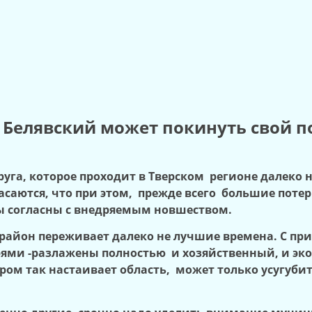
Белявский может покинуть свой по
уга, которое проходит в Тверском регионе далеко
аются, что при этом, прежде всего большие потери
ты согласны с внедряемым новшеством.
район переживает далеко не лучшие времена. С пр
ерями -разлажены полностью и хозяйственный, и э
ром так настаивает область, может только усугуб