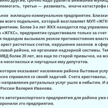
шенно другие, срочно надо уделить внимание муни
помогать, третьи — развивать, иначе катастрофа н
льное жилищно-коммунальное предприятие. Близки
рее всего подельник, который возглавляет МУП «ЖГ
иятием. Более 3-х лет ЖКХ находится под управлени
 «ЖГКС», предприятие существовало только за счет
им подходом вызывало резкое противостояние власти
 арест расчетных счетов, нарушение законов в сфе
лавой района, но органами надзорной системы. Тем
ВД более 20 лет, все еще по старой привычке, на в
 несогласных и неугодных ему депутатов.
 которое оказывает населению района бытовые услу
сно справился со своей задачей. Счета арестованы
аправление ритуальных услуг ушло в небытие. И вс
 России Валерия Иванова.
го автотранспортного предприятия для района уже 
оронили это предприятие.