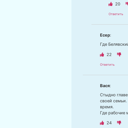
20
Ответить
Есер
:
Где Белявски
22
Ответить
Вася
:
Стыдно главе
своей семьи.
время.
Где рабочие 
24