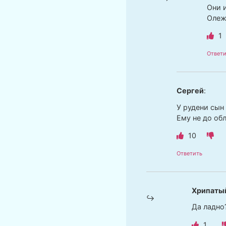
Они и
Олеж
1
Ответи
Сергей
:
У рудени сын 
Ему не до об
10
Ответить
Хрипаты
Да ладно
1