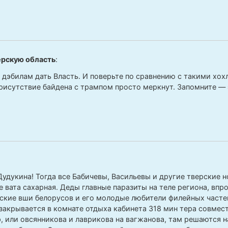
ерскую область
:
 дэбилам дать Власть. И поверьте по сравнению с такими хох
рисутствие байдена с трампом просто меркнут. Запомните — 
Дудукина! Тогда все Бабичевы, Васильевы и другие тверские н
е вата сахарная. Деды главные паразиты на теле региона, впр
ские вши белорусов и его молодые любители филейных часте
закрывается в комнате отдыха кабинета 318 мин тера совмес
, или овсянникова и лаврикова на вагжанова, там решаются 