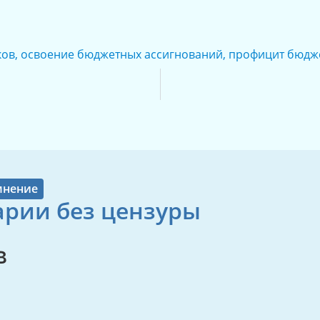
ков
,
освоение бюджетных ассигнований
,
профицит бюдж
мнение
рии без цензуры
в