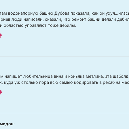
:
там водонапорную башню Дубова показали, как он ухуя…илась
риев люди написали, сказали, что ремонт башни делали деби
с и областью управляют тоже дебилы.
ам напишет любительница вина и коньяка метлина, эта шаболда
к, куда уж столько пора всю семью кодировать в рехаб на мес
мидон
: