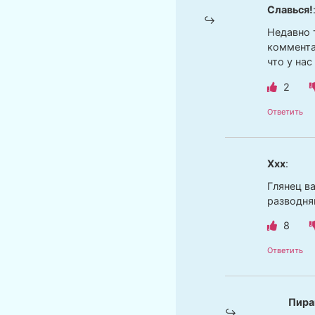
Славься!
Недавно 
коммента
что у на
2
Ответить
Ххх
:
Глянец в
разводня
8
Ответить
Пира