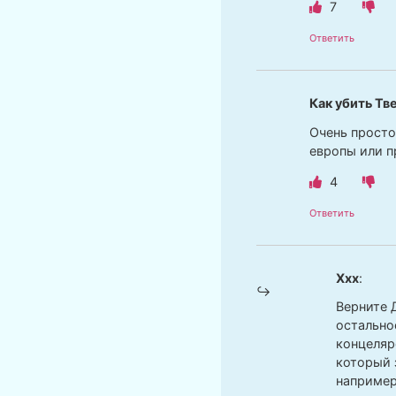
7
Ответить
Как убить Тв
Очень просто
европы или п
4
Ответить
Ххх
:
Верните 
остально
концеляр
который 
например