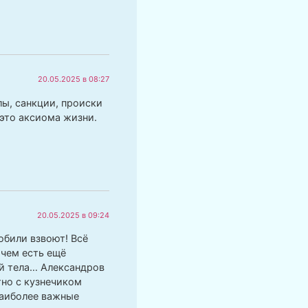
20.05.2025 в 08:27
лы, санкции, происки
это аксиома жизни.
20.05.2025 в 09:24
обили взвоют! Всё
очем есть ещё
й тела… Александров
тно с кузнечиком
наиболее важные