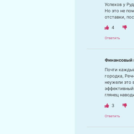
Успехов у Руд
Но это не по
отставки, пос
4
Ответить
Финансовый 
Почти каждый
городка, Реч
неужели это в
эффективный 
глянец навод
3
Ответить