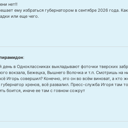
ени нет!!
мешает ему избраться губернатором в сентябре 2026 года. Как 
адки или еще чего.
пирамидон
:
 день в Одноклассниках выкладывают фоточки тверских заб
ного вокзала, Бежецка, Вышнего Волочка и т.п. Смотришь на 
сё Игорь совершил? Конечно, это он во всём виноват, а кто ж
губернатор хренов, всё развалил. Пресс-служба Игоря там то
ить боится, иначе ее там с говном сожрут