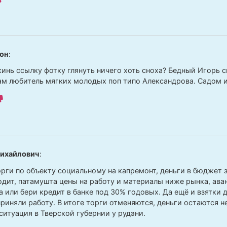
он
:
кинь ссылку фотку глянуть ничего хоть сноха? Бедный Игорь 
ам любитель мягких молодых поп типо Александрова. Садом 
ихайлович
:
рги по объекту социальному на капремонт, деньги в бюджет 
одит, патамушта цены на работу и материалы ниже рынка, аван
а или бери кредит в банке под 30% годовых. Да ещё и взятки
приняли работу. В итоге торги отменяются, деньги остаются н
ситуация в Тверской губернии у рудэни.