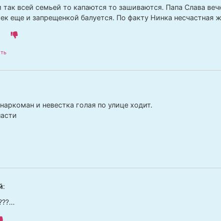
 так всей семьей то капаются то зашиваются. Папа Слава веч
ек еще и запрещенкой балуется. По факту Нинка несчастная 
ть
наркоман и невестка голая по улице ходит.
ласти
й
:
???…