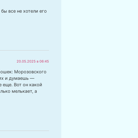
бы все не хотели его
20.05.2025 в 06:45
рошек: Морозовского
них и думаешь —
е еще. Вот он какой
лько мелькает, а