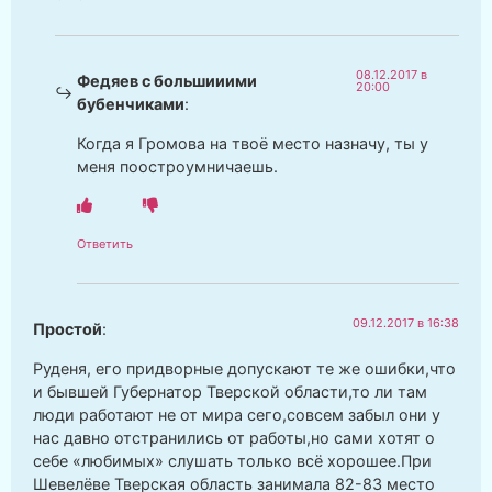
08.12.2017 в
Федяев с большииими
20:00
бубенчиками
:
Когда я Громова на твоё место назначу, ты у
меня поостроумничаешь.
Ответить
09.12.2017 в 16:38
Простой
:
Руденя, его придворные допускают те же ошибки,что
и бывшей Губернатор Тверской области,то ли там
люди работают не от мира сего,совсем забыл они у
нас давно отстранились от работы,но сами хотят о
себе «любимых» слушать только всё хорошее.При
Шевелёве Тверская область занимала 82-83 место