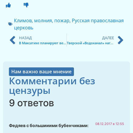
Климов
,
молния
,
пожар
,
Русская православная
церковь
НАЗАД
ДАЛЕЕ
В Максатихе планируют вернуть в МУП коммунальные сети
Тверской «Водоканал» нагнут ради «Тверской генерации»
Нам важно ваше мнение
Комментарии без
цензуры
9 ответов
08.12.2017 в 12:55
Федяев с большииими бубенчиками
: