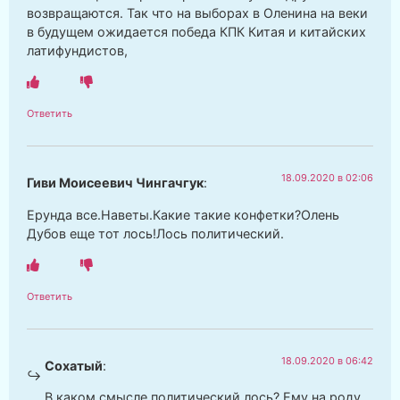
возвращаются. Так что на выборах в Оленина на веки
в будущем ожидается победа КПК Китая и китайских
латифундистов,
Ответить
18.09.2020 в 02:06
Гиви Моисеевич Чингачгук
:
Ерунда все.Наветы.Какие такие конфетки?Олень
Дубов еще тот лось!Лось политический.
Ответить
18.09.2020 в 06:42
Сохатый
:
В каком смысле политический лось? Ему на роду