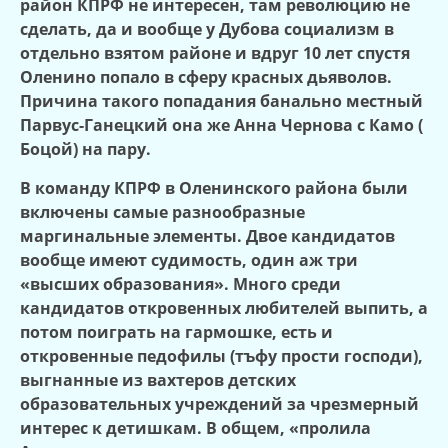
район КПРФ не интересен, там революцию не
сделать, да и вообще у Дубова социализм в
отдельно взятом районе и вдруг 10 лет спустя
Оленино попало в сферу красных дьяволов.
Причина такого попадания банально местный
Парвус-Ганецкий она же Анна Чернова с Камо (
Боцой) на пару.
В команду КПРФ в Оленинского района были
включены самые разнообразные
маргинальные элементы. Двое кандидатов
вообще имеют судимость, один аж три
«высших образования». Много среди
кандидатов откровенных любителей выпить, а
потом поиграть на гармошке, есть и
откровенные педофилы (тъфу прости господи),
выгнанные из вахтеров детских
образовательных учреждений за чрезмерный
интерес к детишкам. В общем, «пролила