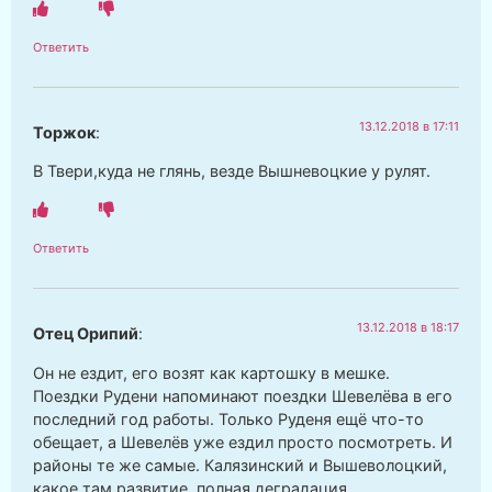
Ответить
13.12.2018 в 17:11
Торжок
:
В Твери,куда не глянь, везде Вышневоцкие у рулят.
Ответить
13.12.2018 в 18:17
Отец Орипий
:
Он не ездит, его возят как картошку в мешке.
Поездки Рудени напоминают поездки Шевелёва в его
последний год работы. Только Руденя ещё что-то
обещает, а Шевелёв уже ездил просто посмотреть. И
районы те же самые. Калязинский и Вышеволоцкий,
какое там развитие, полная деградация.