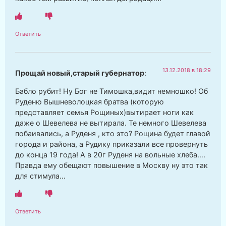
Ответить
13.12.2018 в 18:29
Прощай новый,старый губернатор
:
Бабло рубит! Ну Бог не Тимошка,видит немношко! Об
Руденю Вышневолоцкая братва (которую
представляет семья Рощиных)вытирает ноги как
даже о Шевелева не вытирала. Те немного Шевелева
побаивались, а Руденя , кто это? Рощина будет главой
города и района, а Рудику приказали все провернуть
до конца 19 года! А в 20г Руденя на вольные хлеба….
Правда ему обещают повышение в Москву ну это так
для стимула…
Ответить