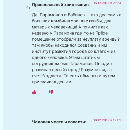
15.12.2018 в 21:24
Православный христьянин
:
Да, Парамонов и Бабичев — это два самых
больших комбинатора, две глыбы, два
матерых человечища! А помните как
недавно у Парамона где-то на Трёхе
помещение отобрали за неуплату аренды?
там якобы находился созданный им
институт развития города со штатом из
одного человека. Этим штатным
сотрудником был Парамонов. Он один
развивал целый город! Разумеется, за
счет бюджета. То есть обманным путем
присваивал деньги.
16.12.2018 в 12:09
Человек чести и совести
: