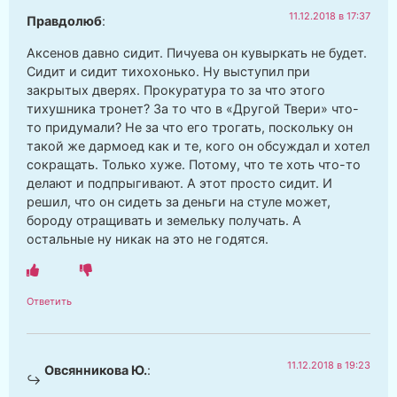
11.12.2018 в 17:37
Правдолюб
:
Аксенов давно сидит. Пичуева он кувыркать не будет.
Сидит и сидит тихохонько. Ну выступил при
закрытых дверях. Прокуратура то за что этого
тихушника тронет? За то что в «Другой Твери» что-
то придумали? Не за что его трогать, поскольку он
такой же дармоед как и те, кого он обсуждал и хотел
сокращать. Только хуже. Потому, что те хоть что-то
делают и подпрыгивают. А этот просто сидит. И
решил, что он сидеть за деньги на стуле может,
бороду отращивать и земельку получать. А
остальные ну никак на это не годятся.
Ответить
11.12.2018 в 19:23
Овсянникова Ю.
: