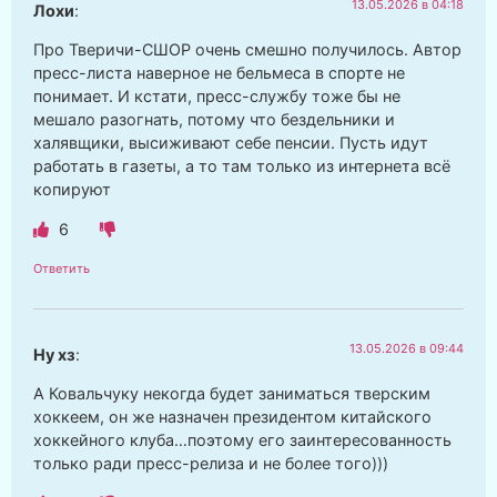
13.05.2026 в 04:18
Лохи
:
Про Тверичи-СШОР очень смешно получилось. Автор
пресс-листа наверное не бельмеса в спорте не
понимает. И кстати, пресс-службу тоже бы не
мешало разогнать, потому что бездельники и
халявщики, высиживают себе пенсии. Пусть идут
работать в газеты, а то там только из интернета всё
копируют
6
Ответить
13.05.2026 в 09:44
Ну хз
:
А Ковальчуку некогда будет заниматься тверским
хоккеем, он же назначен президентом китайского
хоккейного клуба…поэтому его заинтересованность
только ради пресс-релиза и не более того)))