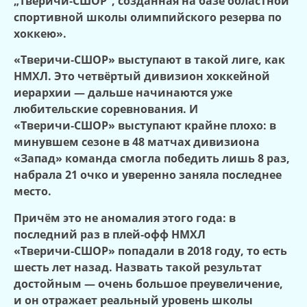
„Тверичи
‑
СШОР“, созданная на базе областной
спортивной школы олимпийского резерва по
хоккею».
«Тверичи
‑
СШОР» выступают в такой лиге, как
НМХЛ. Это четвёртый дивизион хоккейной
иерархии — дальше начинаются уже
любительские соревнования. И
«Тверичи
‑
СШОР» выступают крайне плохо: в
минувшем сезоне в 48 матчах дивизиона
«Запад» команда смогла победить лишь 8 раз,
набрала 21 очко и уверенно заняла последнее
место.
Причём это не аномалия этого года: в
последний раз в плей
‑
офф НМХЛ
«Тверичи
‑
СШОР» попадали в 2018 году, то есть
шесть лет назад. Назвать такой результат
достойным — очень большое преувеличение,
и он отражает реальный уровень школы