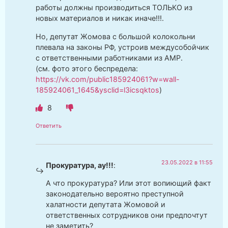
работы должны производиться ТОЛЬКО из
новых материалов и никак иначе!!!.
Но, депутат Жомова с большой колокольни
плевала на законы РФ, устроив междусобойчик
с ответственными работниками из АМР.
(см. фото этого беспредела:
https://vk.com/public185924061?w=wall-
185924061_1645&ysclid=l3icsqktos
)
8
Ответить
23.05.2022 в 11:55
Прокуратура, ау!!!
:
А что прокуратура? Или этот вопиющий факт
законодательно вероятно преступной
халатности депутата Жомовой и
ответственных сотрудников они предпочтут
не заметить?