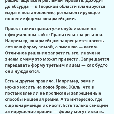
решил еще все и регламентировать. Доходит
до абсурда — в Тверской области планируется
издать постановление, регламентирующ
ее
ношение формы юнармейцами.
Проект таких правил уже опубликован на
официальном сайте
П
равительства региона.
Например, юнармейцам запрещается носить
летнюю форму зимой, а зимнюю — летом.
Отличное решение запретить это, иначе не
знаем к чему это может привести. Запрещается
передавать форму третьим лицам — как будто
он
и
нужда
ю
тся.
Есть и другие правила. Например, ремни
нужно носить на поясе брюк. Жаль, что в
постановлении не прописаны запрещенные
способы ношения ремня. А то интересно, где
еще юнармейцы их носят. Есть только санкции
за нарушение правил — форму могут изъять.