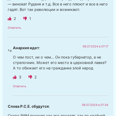
— виноват Руденя и т.д. Все в него плюют и все в него
гадят. Вот так революции и возникают.
2
1
Ответить
08.07.2024 в 07:17
Анархия идет
:
О чем пост, ни о чем… Он пока губернатор, а не
стрелочник. Может его место в церковной лавке?
А то обижает его на гражданке злой народ
3
2
Ответить
08.07.2024 в 07:34
Слова Р.С.Е. сбудутся
:
Скоро РИМ покинет нас его посадят, так по крайней