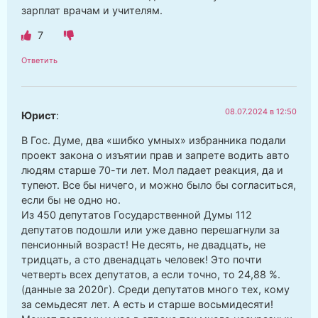
зарплат врачам и учителям.
7
Ответить
08.07.2024 в 12:50
Юрист
:
В Гос. Думе, два «шибко умных» избранника подали
проект закона о изъятии прав и запрете водить авто
людям старше 70-ти лет. Мол падает реакция, да и
тупеют. Все бы ничего, и можно было бы согласиться,
если бы не одно но.
Из 450 депутатов Государственной Думы 112
депутатов подошли или уже давно перешагнули за
пенсионный возраст! Не десять, не двадцать, не
тридцать, а сто двенадцать человек! Это почти
четверть всех депутатов, а если точно, то 24,88 %.
(данные за 2020г). Среди депутатов много тех, кому
за семьдесят лет. А есть и старше восьмидесяти!