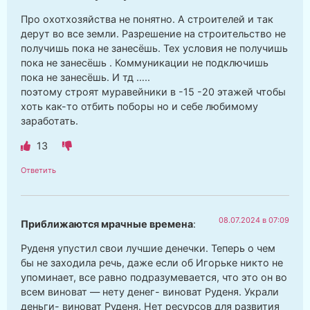
Про охотхозяйства не понятно. А строителей и так
дерут во все земли. Разрешение на строительство не
получишь пока не занесёшь. Тех условия не получишь
пока не занесёшь . Коммуникации не подключишь
пока не занесёшь. И тд …..
поэтому строят муравейники в -15 -20 этажей чтобы
хоть как-то отбить поборы но и себе любимому
заработать.
13
Ответить
08.07.2024 в 07:09
Приближаются мрачные времена
:
Руденя упустил свои лучшие денечки. Теперь о чем
бы не заходила речь, даже если об Игорьке никто не
упоминает, все равно подразумевается, что это он во
всем виноват — нету денег- виноват Руденя. Украли
деньги- виноват Руденя. Нет ресурсов для развития