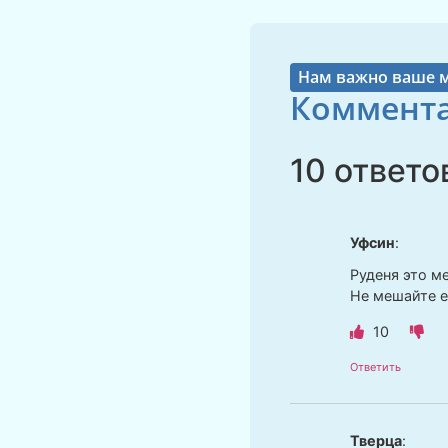
Нам важно ваше 
Коммента
10 ответо
Уфсин
:
Руденя это ме
Не мешайте 
10
Ответить
Тверца
: