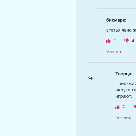
бисмарк
:
статья явно 
2
4
Ответить
Тверца
:
Приезжай
округе т
играют.
7
Ответить