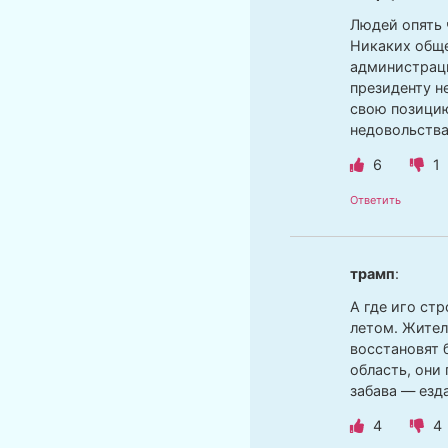
Людей опять 
Никаких обще
администраци
президенту н
свою позицию
недовольства
6
1
Ответить
трамп
:
А где иго ст
летом. Жител
восстановят 
область, они
забава — езд
4
4