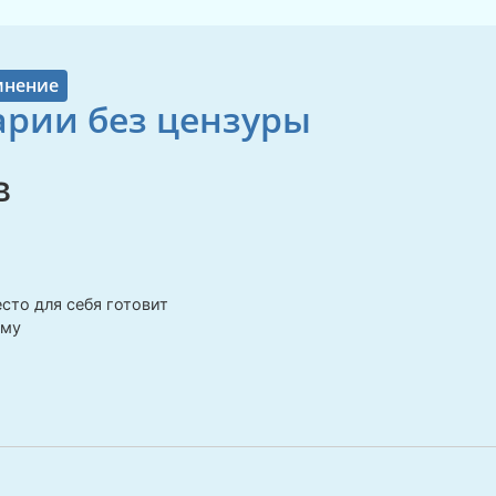
мнение
рии без цензуры
в
сто для себя готовит
ему