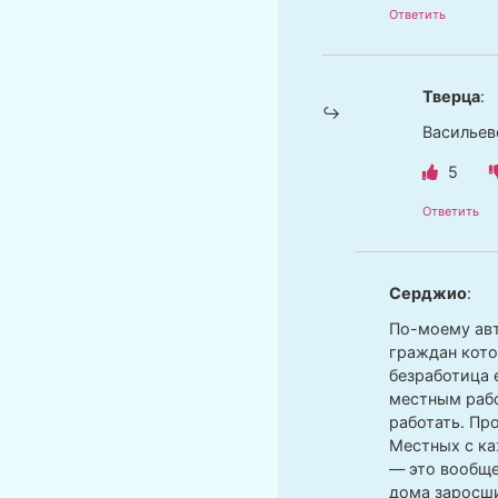
Ответить
Тверца
:
Васильев
5
Ответить
Серджио
:
По-моему авт
граждан кото
безработица е
местным рабо
работать. Пр
Местных с ка
— это вообще
дома заросши