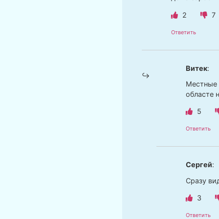
2
7
Ответить
Витек
:
Местные е
областе 
5
Ответить
Сергей
:
Сразу ви
3
Ответить