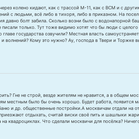
через колено кидают, как с трассой М-11, как с ВСМ и с друг
ний с людьми, всё либо в тихоря, либо в приказном. На посе
я давно болт забила. Сколько возни было с водонапорной ба
е писали только. Тут тоже видимо хотят что бы люди с целого
 главе государства озвучили? Местная власть самоустраняет
 и волнений? Кому это нужно? Ау, господа в Твери и Торжке в
роить? Гне не строй, везде жителям не нравится, а в общем м
ям местным было бы очень хорошо. Будет работа, появится м
баню и др. общественные постройки.А москвичам отдали на о
 приезжают отдыхать, считай виски своё пить и шашлыки жар
а на квадроциклах. Что сделали москвичи для посёлка? Ничего