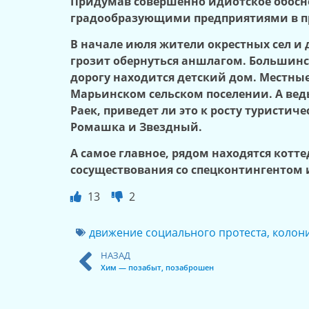
Придумав совершенно идиотское обоснов
градообразующими предприятиями в пр
В начале июля жители окрестных сел и 
грозит обернуться аншлагом. Большинст
дорогу находится детский дом. Местные
Марьинском сельском поселении. А вед
Раек, приведет ли это к росту туристи
Ромашка и Звездный.
А самое главное, рядом находятся котт
сосуществования со спецконтингентом
13
2
движение социального протеста
,
колон
НАЗАД
Хим — позабыт, позаброшен