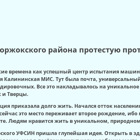
оржокского района протестую прот
ские времена как успешный центр испытания машин
я Калининская МИС. Тут была почта, универсальны
ндировочных. Все это накладывалось на уникально
 и Тверцы.
нция приказала долго жить. Начался отток населен
 сейчас это место переживает второе рождение, ибо
сте. Людям нравится жить в уникальном, природно
ерского УФСИН пришла глупейшая идея. Открыть в 