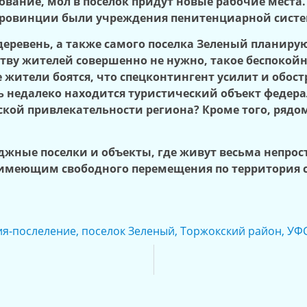
ание, мол в посёлок придут новые рабочие места. 
овинции были учреждения пенитенциарной систем
деревень, а также самого поселка Зеленый планирую
ву жителей совершенно не нужно, такое беспокойно
 жители боятся, что спецконтингент усилит и обос
ь недалеко находится туристический объект федера
ческой привлекательности региона? Кроме того, ряд
еджные поселки и объекты, где живут весьма непрос
 имеющим свободного перемещения по территория с
ия-послеление
,
поселок Зеленый
,
Торжокский район
,
УФ