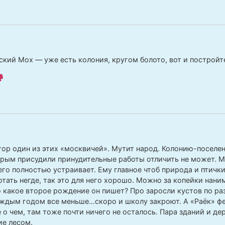
ский Мох — уже есть колония, кругом болото, вот и постройт
ор один из этих «москвичей». Мутит народ. Колонию-поселе
рым присудили принудительные работы отличить не может. М
го полностью устраивает. Ему главное чтоб природа и птички 
тать негде, так это для него хорошо. Можно за копейки нани
о какое второе рождение он пишет? Про заросли кустов по р
ждым годом все меньше…скоро и школу закроют. А «Раёк» фе
 о чем, там тоже почти ничего не осталось. Пара зданий и д
е лесом.