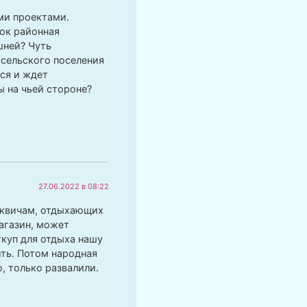
ими проектами.
лок районная
шней? Чуть
 сельского поселения
ся и ждет
ы на чьей стороне?
27.06.2022 в 08:22
осквичам, отдыхающих
агазин, может
ткуп для отдыха нашу
ить. Потом народная
, только развалили.