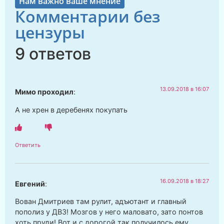
Нам важно ваше мнение
Комментарии без
цензуры
9 ответов
13.09.2018 в 16:07
Мимо проходил
:
А не хрен в деребенях покупать
Ответить
16.09.2018 в 18:27
Евгений
:
Вован Дмитриев там рулит, адъютант и главный
пополиз у ДВЗ! Мозгов у него маловато, зато понтов
хоть пруди! Вот и с дорогой так получилось ему