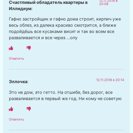
12.11.2018 в
Счастливый обладатель квартиры в
20:08
Иллидиум
:
Гафно застройщик и гафно дома строит, кирпич уже
весь облез, из далека красиво смотрится, а ближе
подойдёшь все кусаками висит и так во всем все
разваливается и все через …опу
Ответить
12.11.2018 в 20:14
Эллочка
:
Это не дом, это гетто. На отшибе, без дорог, все
разваливается в первый же год. Ни кому не советую
Ответить