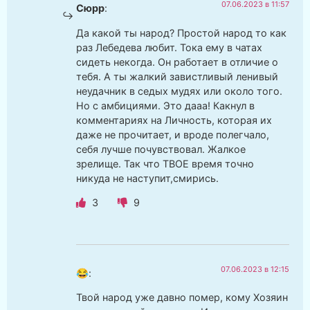
07.06.2023 в 11:57
Сюрр
:
Да какой ты народ? Простой народ то как
раз Лебедева любит. Тока ему в чатах
сидеть некогда. Он работает в отличие о
тебя. А ты жалкий завистливый ленивый
неудачник в седых мудях или около того.
Но с амбициями. Это дааа! Какнул в
комментариях на Личность, которая их
даже не прочитает, и вроде полегчало,
себя лучше почувствовал. Жалкое
зрелище. Так что ТВОЕ время точно
никуда не наступит,смирись.
3
9
07.06.2023 в 12:15
😂
:
Твой народ уже давно помер, кому Хозяин