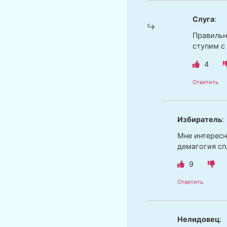
Слуга
:
Правильн
ступим с
4
Ответить
Избиратель
:
Мне интересн
демагогия спл
9
Ответить
Нелидовец
: