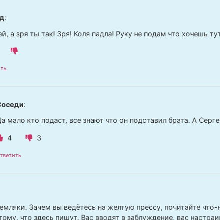
д
:
й, а зря ты так! Зря! Коля падла! Руку не подам что хочешь ту
ть
Соседи
:
а мало кто подаст, все знают что он подставил брата. А Серг
4
3
тветить
емляки. Зачем вы ведётесь на желтую прессу, почитайте что-
тому, что здесь пишут. Вас вводят в заблуждение, вас настра