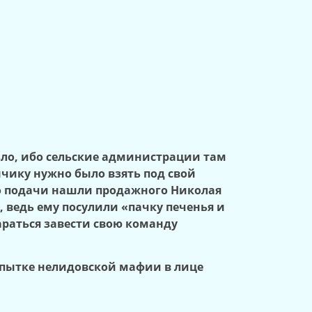
зло, ибо сельские администрации там
нчику нужно было взять под свой
его подачи нашли продажного Николая
г, ведь ему посулили «пачку печенья и
араться завести свою команду
опытке нелидовской мафии в лице