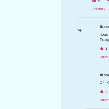
6
Ответить
Шре
прос
Позо
2
Ответи
Жар
Ой, 
6
Ответи