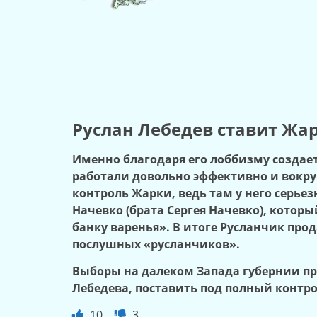
Руслан Лебедев ставит Жа
Именно благодаря его лоббизму создае
работали довольно эффективно и вокруг
контроль Жарки, ведь там у него серье
Начевко (брата Сергея Начевко), которы
банку варенья». В итоге Русланчик пр
послушных «русланчиков».
Выборы на далеком Запада губернии пр
Лебедева, поставить под полный контр
10
3