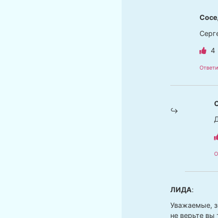
Сосе
Серге
4
Ответи
Д
О
ЛИДА
:
Уважаемые, з
не верьте вы 