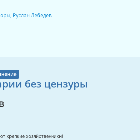
боры
,
Руслан Лебедев
мнение
рии без цензуры
в
:
ют крепкие хозяйственники!