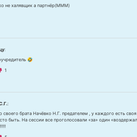
ко не халявщик а партнёр(МММ)
цу
:
учредитель 🤣
1
С.Г.
:
 своего брата Начёвко Н.Г. предателем , у каждого есть своя
сто быть. На сессии все проголосовали «за» один «воздержа
!!!