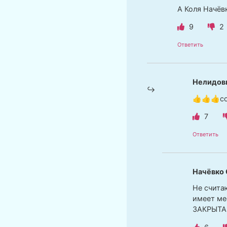
А Коля Начёв
9
2
Ответить
Нелидов
👍👍👍со
7
Ответить
Начёвко 
Не считаю
имеет ме
ЗАКРЫТА!!