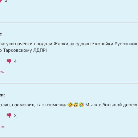
5
к
:
титуки начевки продали Жарки за сданные копейки Русланчик
р Тарковскому ЛДПР!
4
ть
ки
:
Колян, насмешил, так насмешил🤣🤣🤣 Мы ж в большой дерев
2
ть