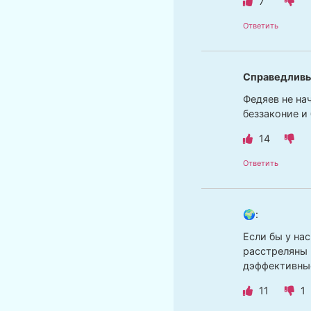
7
Ответить
Справедлив
Федяев не на
беззаконие и
14
Ответить
🌍
:
Если бы у на
расстреляны 
дэффективные
11
1