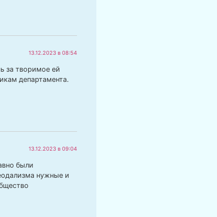
13.12.2023 в 08:54
чь за творимое ей
икам департамента.
13.12.2023 в 09:04
авно были
феодализма нужные и
Общество