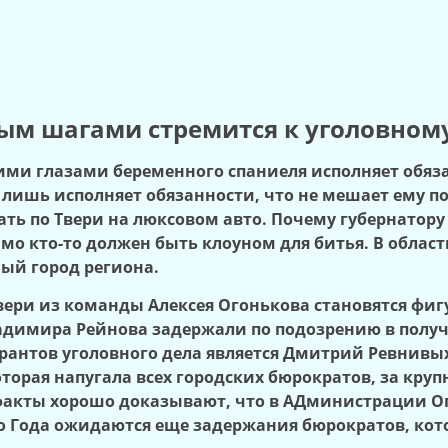
ым шагами стремится к уголовном
шими глазами беременного спаниеля исполняет обяза
го лишь исполняет обязанности, что не мешает ему
ть по Твери на люксовом авто. Почему губернатору
о кто-то должен быть клоуном для битья. В областн
ный город региона.
ри из команды Алексея Огонькова становятся фиг
димира Рейнова задержали по подозрению в получен
урантов уголовного дела является Дмитрий Ревнивы
которая напугала всех городских бюрократов, за кр
 факты хорошо доказывают, что в АДминистрации Ог
го Года ожидаются еще задержания бюрократов, кот