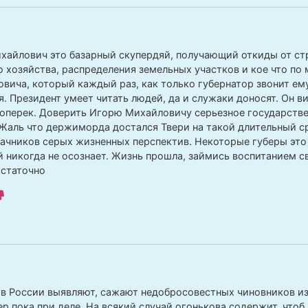
хайлович это базарный скупердяй, получающий откиды от ст
о хозяйства, распределения земельных участков и кое что по 
овича, который каждый раз, как только губернатор звонит ему
я. Президент умеет читать людей, да и служаки доносят. Он в
поперек. Доверить Игорю Михайловичу серьезное государстве
 Жаль что держиморда достался Твери на такой длительный с
дачников серых жизненных перспектив. Некоторые губеры это 
 никогда не осознает. Жизнь прошла, займись воспитанием св
остаточно
в России выявляют, сажают недобросовестных чиновников из
ер пока при деле. На всякий случай огонькова содержит, что