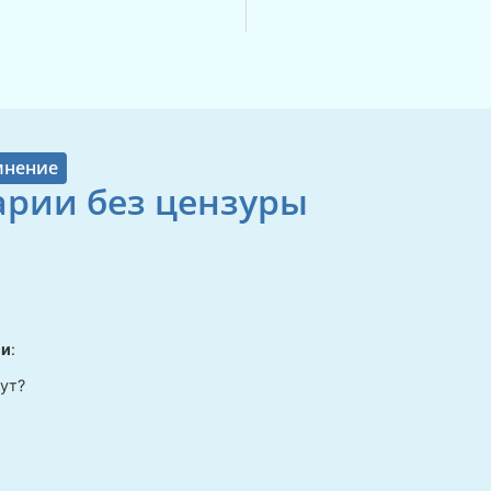
мнение
рии без цензуры
ли
:
ут?