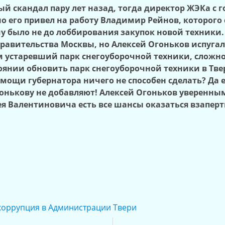
ый скандал пару лет назад, тогда директор ЖЭКа 
 его привел на работу Владимир Рейнов, которого с
у было не до лоббирования закупок новой техники.
равительства Москвы, но Алексей Огоньков испугал
 устаревший парк снегоуборочной техники, сложнос
тоянии обновить парк снегоуборочной техники в Тве
омощи губернатора ничего не способен сделать? Да
онькову не добавляют! Алексей Огоньков уверенны
я Валентиновича есть все шансы оказаться взаперт
коррупция в Администрации Твери