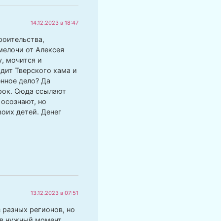
14.12.2023 в 18:47
роительства,
мелочи от Алексея
, мочится и
идит Тверского хама и
нное дело? Да
рок. Сюда ссылают
осознают, но
оих детей. Денег
13.12.2023 в 07:51
 разных регионов, но
б в нужный момент