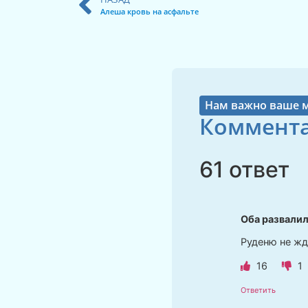
Алеша кровь на асфальте
Нам важно ваше 
Коммента
61 ответ
Оба развали
Руденю не жд
16
1
Ответить