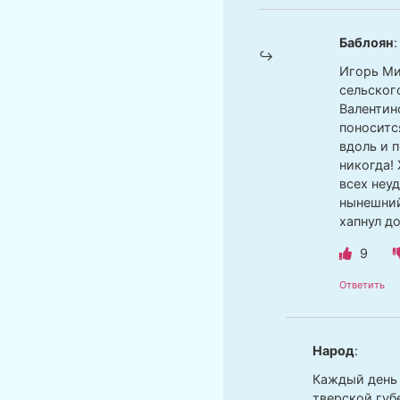
Баблоян
:
Игорь Ми
сельског
Валентин
поноситс
вдоль и 
никогда!
всех неу
нынешний
хапнул д
9
Ответить
Народ
:
Каждый день 
тверской губ