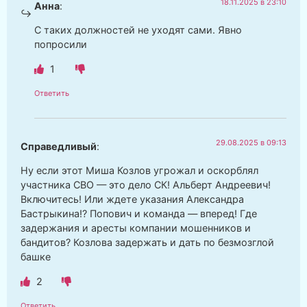
18.11.2025 в 23:10
Анна
:
С таких должностей не уходят сами. Явно
попросили
1
Ответить
29.08.2025 в 09:13
Справедливый
:
Ну если этот Миша Козлов угрожал и оскорблял
участника СВО — это дело СК! Альберт Андреевич!
Включитесь! Или ждете указания Александра
Бастрыкина!? Попович и команда — вперед! Где
задержания и аресты компании мошенников и
бандитов? Козлова задержать и дать по безмозглой
башке
2
Ответить