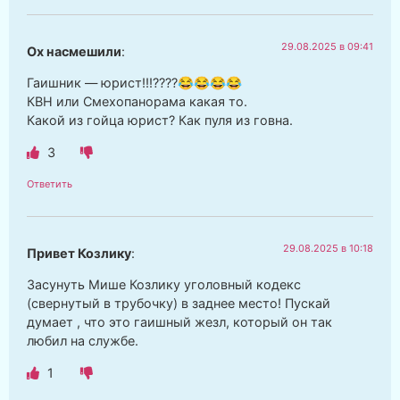
29.08.2025 в 09:41
Ох насмешили
:
Гаишник — юрист!!!????😂😂😂😂
КВН или Смехопанорама какая то.
Какой из гойца юрист? Как пуля из говна.
3
Ответить
29.08.2025 в 10:18
Привет Козлику
:
Засунуть Мише Козлику уголовный кодекс
(свернутый в трубочку) в заднее место! Пускай
думает , что это гаишный жезл, который он так
любил на службе.
1