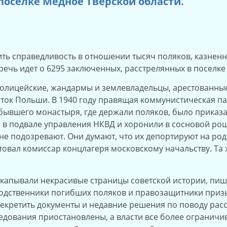
поселке Медное Тверской области.
ить справедливость в отношении тысяч поляков, казнен
 речь идет о 6295 заключенных, расстрелянных в поселк
полицейские, жандармы и землевладельцы, арестованны
восток Польши. В 1940 году правящая коммунистическая 
 бывшего монастыря, где держали поляков, было приказ
и в подвале управления НКВД и хоронили в сосновой рощ
не подозревают. Они думают, что их депортируют на ро
овал комиссар концлагеря московскому начальству. Та ж
скапывали некрасивые страницы советской истории, пиш
родственники погибших поляков и правозащитники приз
секретить документы и недавние решения по поводу расс
ледования приостановлены, а власти все более ограничи