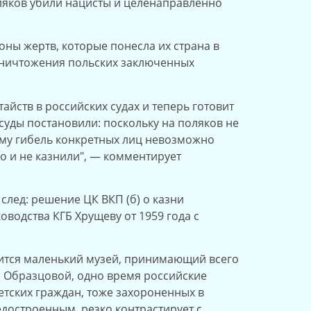
оляков убили нацисты и целенаправленно
оны жертв, которые понесла их страна в
уничтожения польских заключенных
айств в российских судах и теперь готовит
суды постановили: поскольку на поляков не
тому гибель конкретных лиц невозможно
го и не казнили", — комментирует
лед: решение ЦК ВКП (б) о казни
водства КГБ Хрущеву от 1959 года с
дится маленький музей, принимающий всего
ны Образцовой, одно время российские
етских граждан, тоже захороненных в
достроенным, резко контрастирует с