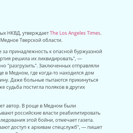
ных НКВД, утверждает
The Los Angeles Times
.
е Медное Тверской области.
е за принадлежность к опасной буржуазной
партия решила их ликвидировать", —
ано "разгрузить". Заключенных отправляли
е в Медном, где когда-то находился дом
дину. Даже больные пытаются прикинуться
е судьба постигла поляков в других
ет автор. В роще в Медном были
ывают российские власти реабилитировать
ледования этой бойни, отмечает газета.
вают доступ к архивам спецслужб", — пишет