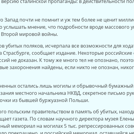
 версию сталинской пропаганды: в действительности п
о Запад почти не помнит и уж тем более не ценит милли
о услышать мнение, что подробности вроде массового 
 Второй мировой войны.
в убитых поляков, исчерпала все возможности для ходат
в Страсбурге, сообщает издание. Некоторые российские 
ссий не доказан. К тому же много тел не опознано, поэ
совые захоронения найдены, если никто не опознан, нико
юченных остались лишь могилы и обрывочный бумажный с
ания местного начальника НКВД, секретное письмо руко
точки из бывшей буржуазной Польши.
ого польским правительством в память об убитых, нахо
общает газета. По словам научного директора музея Еле
нный мемориал на могилах 5 тыс. репрессированных сов
ыло прекращено, и российский мемориал, оставшийся не