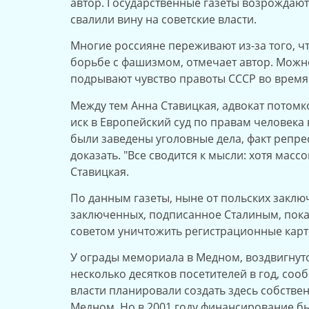
автор. Государственные газеты возрождают
свалили вину на советские власти.
Многие россияне переживают из-за того, чт
борьбе с фашизмом, отмечает автор. Можн
подрывают чувство правоты СССР во время
Между тем Анна Ставицкая, адвокат потомко
иск в Европейский суд по правам человека 
были заведены уголовные дела, факт репре
доказать. "Все сводится к мысли: хотя мас
Ставицкая.
По данным газеты, ныне от польских закл
заключенных, подписанное Сталиным, показ
советом уничтожить регистрационные кар
У ограды мемориала в Медном, воздвигнут
несколько десятков посетителей в год, со
власти планировали создать здесь собстве
Медном. Но в 2001 году финансирование б