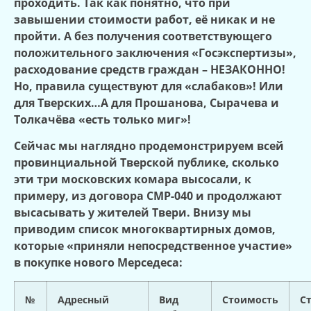
проходить. Так как понятно, что при
завышении стоимости работ, её никак и не
пройти. А без получения соответствующего
положительного заключения «Госэкспертизы»,
расходование средств граждан – НЕЗАКОННО!
Но, правила существуют для «слабаков»! Или
для Тверских…А для Прошанова, Сырачева и
Толкачёва «есть только миг»!
Сейчас мы наглядно продемонстрируем всей
провинциальной Тверской публике, сколько
эти три московских комара высосали, к
примеру, из договора СМР-040 и продолжают
высасывать у жителей Твери. Внизу мы
приводим список многоквартирных домов,
которые «приняли непосредственное участие»
в покупке нового Мерседеса:
№
Адресный
Вид
Стоимость
С