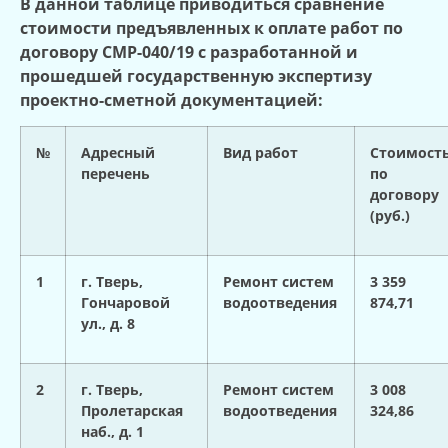
В данной таблице приводиться сравнение
стоимости предъявленных к оплате работ по
договору СМР-040/19 с разработанной и
прошедшей государственную экспертизу
проектно-сметной документацией:
№
Адресный
Вид работ
Стоимост
перечень
по
договору
(руб.)
1
г. Тверь,
Ремонт систем
3 359
Гончаровой
водоотведения
874,71
ул., д. 8
2
г. Тверь,
Ремонт систем
3 008
Пролетарская
водоотведения
324,86
наб., д. 1