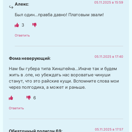
05.11.2025 в 15:59
Алекс
:
Был один…правба давно! Платовым звали!
3
Ответить
05.11.2025 в 17:40
Фома неверующий
:
Нам бы губера типа Хинштейна…Иначе так и будем
жить в .опе, но убеждать нас вороватые чинуши
станут, что это райские кущи. Вспомните слова мои
через полгодика, а может и раньше.
6
Ответить
05.11.2025 в 17:57
Обкаточный полигон 69
: