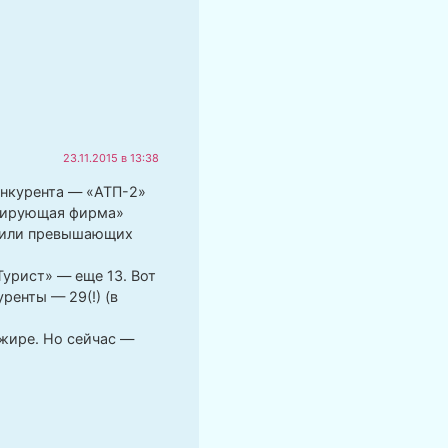
23.11.2015 в 13:38
онкурента — «АТП-2»
урирующая фирма»
х или превышающих
Турист» — еще 13. Вот
ренты — 29(!) (в
ажире. Но сейчас —