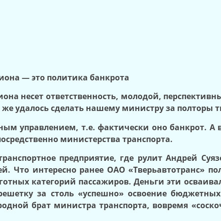
иона — это политика банкрота
гиона несет ответственность, молодой, перспектив
 же удалось сделать нашему министру за полторы т
ым управлением, т.е. фактически оно банкрот. А 
посредственно министерства транспорта.
транспортное предприятие, где рулит Андрей Суяз
ей. Что интересно ранее ОАО «Тверьавтотранс» по
готных категорий пассажиров. Деньги эти осваив
 решетку за столь «успешно» освоение бюджетных
одной брат министра транспорта, вовремя «соско