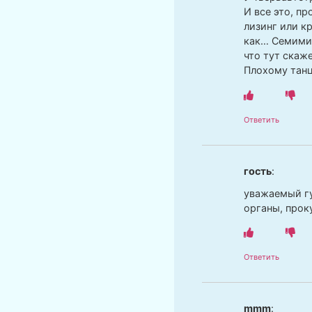
И все это, пр
лизинг или к
как… Семимил
что тут ска
Плохому танц
Ответить
гость
:
уважаемый гу
органы, прок
Ответить
mmm
: