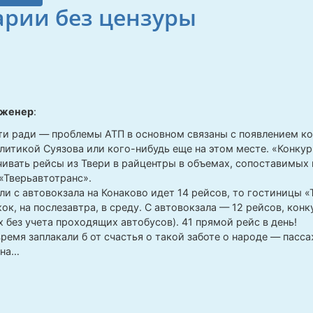
рии без цензуры
нженер
:
и ради — проблемы АТП в основном связаны с появлением к
политикой Суязова или кого-нибудь еще на этом месте. «Конк
чивать рейсы из Твери в райцентры в объемах, сопоставимы
Тверьавтотранс».
ли с автовокзала на Конаково идет 14 рейсов, то гостиницы «
к, на послезавтра, в среду. С автовокзала — 12 рейсов, конку
х без учета проходящих автобусов). 41 прямой рейс в день!
время заплакали б от счастья о такой заботе о народе — пасс
ена…