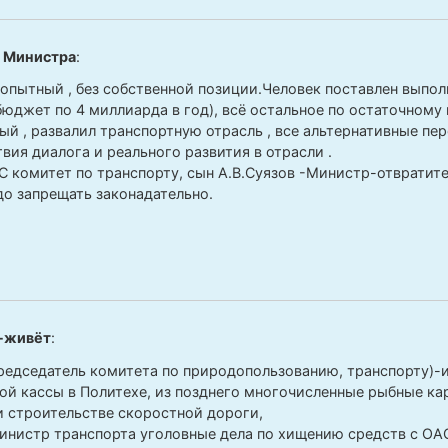
 Министра
:
 опытный , без собственной позиции.Человек поставлен выпол
бюджет по 4 миллиарда в год), всё остальное по остаточному 
ый , развалил транспортную отрасль , все альтернативные пе
вия диалога и реального развития в отрасли .
ЗС комитет по транспорту, сын А.В.Суязов -Министр-отвратите
до запрещать законадательно.
-живёт
:
председатель комитета по природопользованию, транспорту)-
й кассы в Политехе, из позднего многочисленные рыбные ка
и строительстве скоростной дороги,
инистр транспорта уголовные дела по хищению средств с ОА