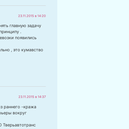
23.11.2015 в 14:20
нять главную задачу
принципу .
ревозки появились
льно , это кумавство
23.11.2015 в 14:37
из раннего -кража
рьеры вокруг
О Тверьавтотранс