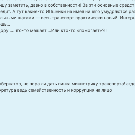
ошу заметить, давно в собственности! За эти основные средств
редит. А тут какие-то ИПшники не имея ничего умудряются ра
ьными шагами — весь транспорт практически новый. Интерне
жешь…
ору ….что-то мешает….Или кто-то «помогает»?!!
бернатор, не пора ли дать пинка министрику транспорта! агде
уратура ведь семейственность и коррупция на лицо