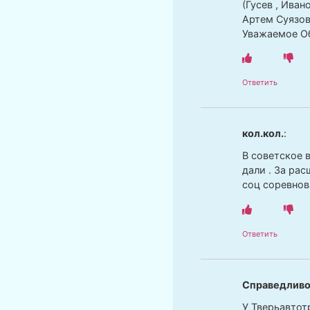
(Гусев , Иван
Артем Суязов
Уважаемое Об
Ответить
кол.кол.
:
В советское 
дали . За ра
соц соревнов
Ответить
Справедливо
У Тверьавтот