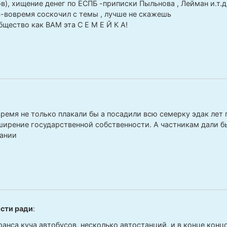
ов), хищение денег по ЕСПБ -приписки Пыльнова , Лейман и.т.д
-вовремя соскочил с темы , лучше не скажешь
щество как ВАМ эта С Е М Е Й К А!
время не только плакали бы а посадили всю семерку эдак лет 
сширение государственной собственности. А частникам дали б
ании
сти ради
:
ранса куча автобусов, несколько автостанций, и в конце конц