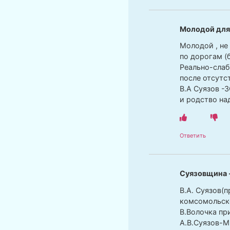
Молодой для
Молодой , не
по дорогам (
Реально-слаб
после отсутст
В.А Суязов -
и родство на
Ответить
Суязовщина 
В.А. Суязов(
комсомольско
В.Волочка пр
А.В.Суязов-М