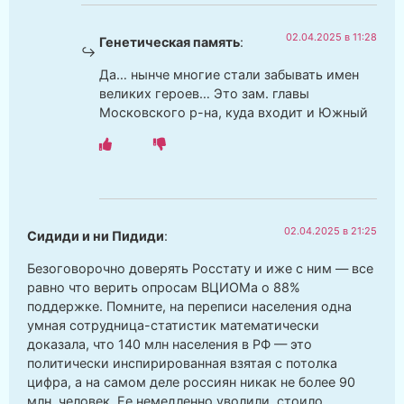
02.04.2025 в 11:28
Генетическая память
:
Да… нынче многие стали забывать имен
великих героев… Это зам. главы
Московского р-на, куда входит и Южный
02.04.2025 в 21:25
Сидиди и ни Пидиди
:
Безоговорочно доверять Росстату и иже с ним — все
равно что верить опросам ВЦИОМа о 88%
поддержке. Помните, на переписи населения одна
умная сотрудница-статистик математически
доказала, что 140 млн населения в РФ — это
политически инспирированная взятая с потолка
цифра, а на самом деле россиян никак не более 90
млн. человек. Ее немедленно уволили, стоило