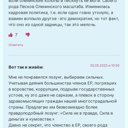
воли оленинские холопы и пискнуть не моги. Своего
рода Песков Оленинского масштаба. Изменилась
кадровая политика, т.е. если одно говно утонуло, а
взамен всплыло другое -это демократия, но тот факт,
что оно из одной задницы, так это мелочь.
7
Ответить
30.05.2025 в 10:50
Вот так и живём
:
Мне не понравился лозунг, выбираем сильных.
Учитывая деяния большинства членов ЕР, погрязших
в воровстве, коррупции, подрыве государственных
устоев, ну это даже не сарказм, а плевок в сторону
здравомыслящих граждан нашей многострадальной
страны. Предлагаю им безвозмездно более
правдоподобный лозунг: «Сила не в правде, Сила в
деньгах и кумовстве.»
Давно не секрет, что членство в ЕР, своего рода