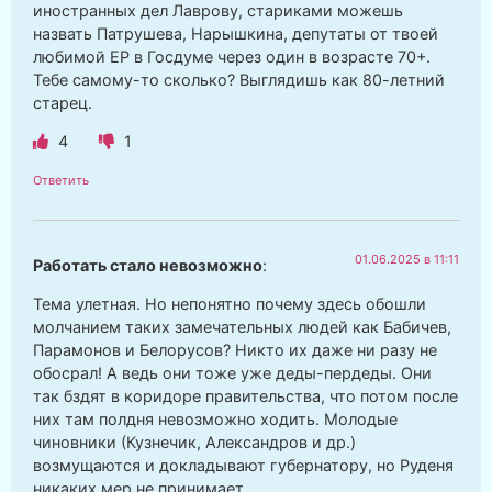
иностранных дел Лаврову, стариками можешь
назвать Патрушева, Нарышкина, депутаты от твоей
любимой ЕР в Госдуме через один в возрасте 70+.
Тебе самому-то сколько? Выглядишь как 80-летний
старец.
4
1
Ответить
01.06.2025 в 11:11
Работать стало невозможно
:
Тема улетная. Но непонятно почему здесь обошли
молчанием таких замечательных людей как Бабичев,
Парамонов и Белорусов? Никто их даже ни разу не
обосрал! А ведь они тоже уже деды-пердеды. Они
так бздят в коридоре правительства, что потом после
них там полдня невозможно ходить. Молодые
чиновники (Кузнечик, Александров и др.)
возмущаются и докладывают губернатору, но Руденя
никаких мер не принимает.