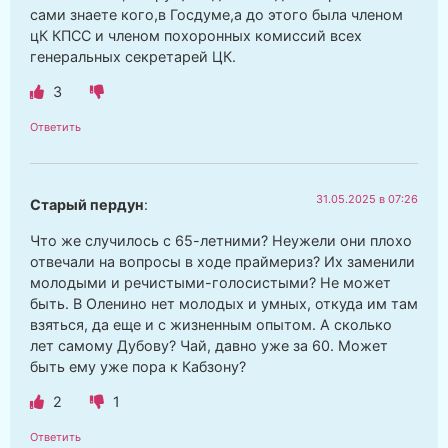
сами знаете кого,в Госдуме,а до этого была членом
цК КПСС и членом похоронных комиссий всех
генеральных секретарей ЦК.
3
Ответить
31.05.2025 в 07:26
Старый пердун
:
Что же случилось с 65-летними? Неужели они плохо
отвечали на вопросы в ходе праймериз? Их заменили
молодыми и речистыми-голосистыми? Не может
быть. В Оленино нет молодых и умных, откуда им там
взяться, да еще и с жизненным опытом. А сколько
лет самому Дубову? Чай, давно уже за 60. Может
быть ему уже пора к Кабзону?
2
1
Ответить