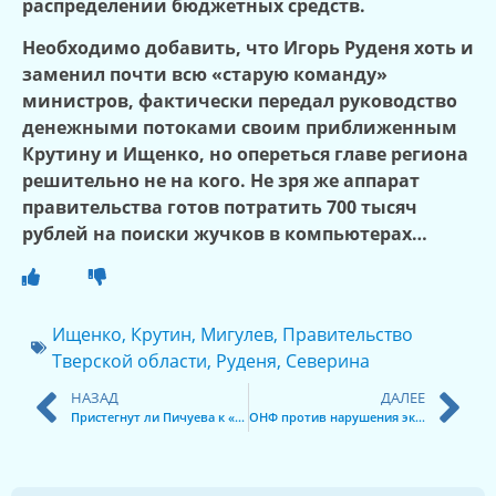
распределении бюджетных средств.
Необходимо добавить, что Игорь Руденя хоть и
заменил почти всю «старую команду»
министров, фактически передал руководство
денежными потоками своим приближенным
Крутину и Ищенко, но опереться главе региона
решительно не на кого. Не зря же аппарат
правительства готов потратить 700 тысяч
рублей на поиски жучков в компьютерах…
Ищенко
,
Крутин
,
Мигулев
,
Правительство
Тверской области
,
Руденя
,
Северина
НАЗАД
ДАЛЕЕ
Пристегнут ли Пичуева к «делу клиники ТГМА»?
ОНФ против нарушения экологии в Лихославльском районе