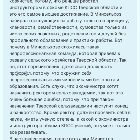
хозяйстве, потому, что раньше работал
инструктором в обкоме КПСС Тверской области и
это его самое высшее достижение. В Минсельхоз
набирал госслужащих на работу только по принципу,
клановости, семейственности, кумовства только из
числа своих знакомых, родственников и друзей без
профильного образования и практики работы. Вот
почему в Минсельхозе сложилась такая
непрофессиональная команда, которая привела к
развалу сельского хозяйства Тверской области. Так
он, этот горечиновник, даже свою должность
пр@ср@л, потому, что окружил себя
непрофессиональными чиновниками без опыта и
образования. Есть слухи, что эксминистра хотят
назначить ректором сельхозакадемии, так вот это
очень большая ошибка, потому, что при таком
назначении Тверской сельзакадемии наступит конец
и банкротство. Кроме ректор должен проявить себя в
науке, иметь ученую степень, а какой с эксминистра
и инструктора обкома КПСС ученый, он умеет только
все разваливать.
В настоящее время, после отставки Министра,