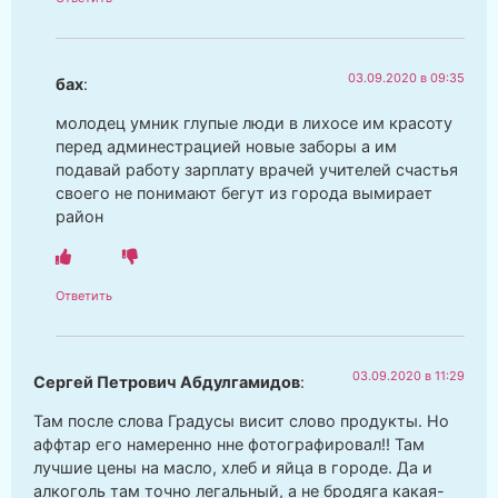
03.09.2020 в 09:35
бах
:
молодец умник глупые люди в лихосе им красоту
перед админестрацией новые заборы а им
подавай работу зарплату врачей учителей счастья
своего не понимают бегут из города вымирает
район
Ответить
03.09.2020 в 11:29
Сергей Петрович Абдулгамидов
:
Там после слова Градусы висит слово продукты. Но
аффтар его намеренно нне фотографировал!! Там
лучшие цены на масло, хлеб и яйца в городе. Да и
алкоголь там точно легальный, а не бродяга какая-