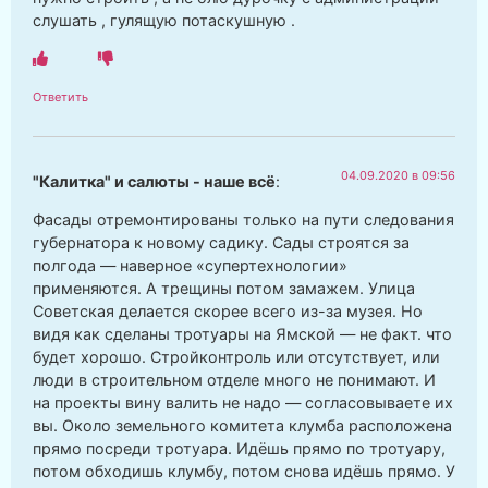
слушать , гулящую потаскушную .
Ответить
04.09.2020 в 09:56
"Калитка" и салюты - наше всё
:
Фасады отремонтированы только на пути следования
губернатора к новому садику. Сады строятся за
полгода — наверное «супертехнологии»
применяются. А трещины потом замажем. Улица
Советская делается скорее всего из-за музея. Но
видя как сделаны тротуары на Ямской — не факт. что
будет хорошо. Стройконтроль или отсутствует, или
люди в строительном отделе много не понимают. И
на проекты вину валить не надо — согласовываете их
вы. Около земельного комитета клумба расположена
прямо посреди тротуара. Идёшь прямо по тротуару,
потом обходишь клумбу, потом снова идёшь прямо. У