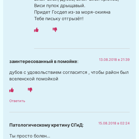
Виси пупок дрыщавый.
Придет Госдеп из-за моря-окияна
Тебе письку отгрызёт!
13.08.2018 в 21:39
заинтересованный в помойке
:
дубов с удовольствием согласится , чтобы район был
вселенской помойкой
Ответить
15.08.2018 в 02:24
Патологическому кретину СГиД
:
Ты просто болен…