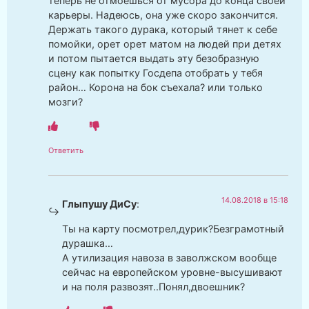
теперь не отмоешься от мусора до конца своей
карьеры. Надеюсь, она уже скоро закончится.
Держать такого дурака, который тянет к себе
помойки, орет орет матом на людей при детях
и потом пытается выдать эту безобразную
сцену как попытку Госдепа отобрать у тебя
район… Корона на бок съехала? или только
мозги?
Ответить
14.08.2018 в 15:18
Глыпушу ДиСу
:
Ты на карту посмотрел,дурик?Безграмотный
дурашка…
А утилизация навоза в заволжском вообще
сейчас на европейском уровне-высушивают
и на поля развозят..Понял,двоешник?