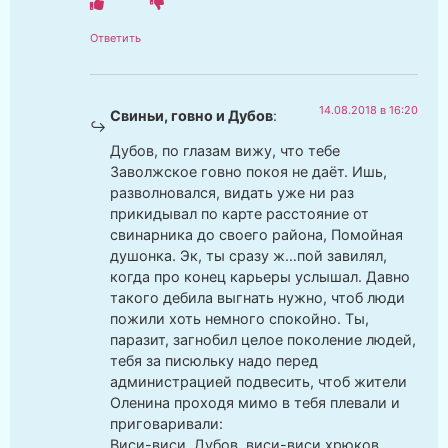
Ответить
14.08.2018 в 16:20
Свиньи, говно и Дубов
:
Дубов, по глазам вижу, что тебе
Заволжское говно покоя не даёт. Ишь,
разволновался, видать уже ни раз
прикидывал по карте расстояние от
свинарника до своего района, Помойная
душонка. Эк, ты сразу ж…пой завилял,
когда про конец карьеры услышал. Давно
такого дебила выгнать нужно, чтоб люди
пожили хоть немного спокойно. Ты,
паразит, загнобил целое поколение людей,
тебя за писюльку надо перед
администрацией подвесить, чтоб жители
Оленина проходя мимо в тебя плевали и
приговаривали:
Виси-виси, Дубов, виси-виси хрюков,