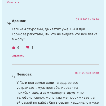
Ответить
08.11.2024 в 19:20
Аронов
:
Галина Артуровны, да хватит уже, Вы и при
Громове работали, Вы что не видете что все летит
в жопу?
6
1
Ответить
08.11.2024 в 22:49
Певцова
:
У Гали вся семья сидит в едц, ее все
устраивает, муж протабелирован на
психбригаде, а сам «консультирует» по
телефону, сынок жопу там же просиживает, а
ей самой по кайфу быть серым кардиналом уже