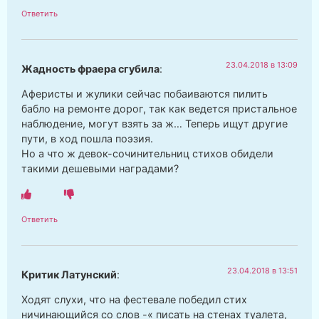
Ответить
23.04.2018 в 13:09
Жадность фраера сгубила
:
Аферисты и жулики сейчас побаиваются пилить
бабло на ремонте дорог, так как ведется пристальное
наблюдение, могут взять за ж… Теперь ищут другие
пути, в ход пошла поэзия.
Но а что ж девок-сочинительниц стихов обидели
такими дешевыми наградами?
Ответить
23.04.2018 в 13:51
Критик Латунский
:
Ходят слухи, что на фестевале победил стих
ничинающийся со слов -« писать на стенах туалета,