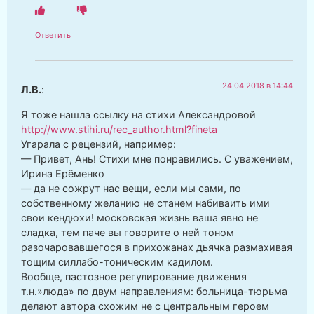
Ответить
24.04.2018 в 14:44
Л.В.
:
Я тоже нашла ссылку на стихи Александровой
http://www.stihi.ru/rec_author.html?fineta
Угарала с рецензий, например:
— Привет, Ань! Стихи мне понравились. С уважением,
Ирина Ерёменко
— да не сожрут нас вещи, если мы сами, по
собственному желанию не станем набиваить ими
свои кендюхи! московская жизнь ваша явно не
сладка, тем паче вы говорите о ней тоном
разочаровавшегося в прихожанах дьячка размахивая
тощим силлабо-тоническим кадилом.
Вообще, пастозноe регулирование движения
т.н.»люда» по двум направлениям: больница-тюрьма
делают автора схожим не с центральным героем