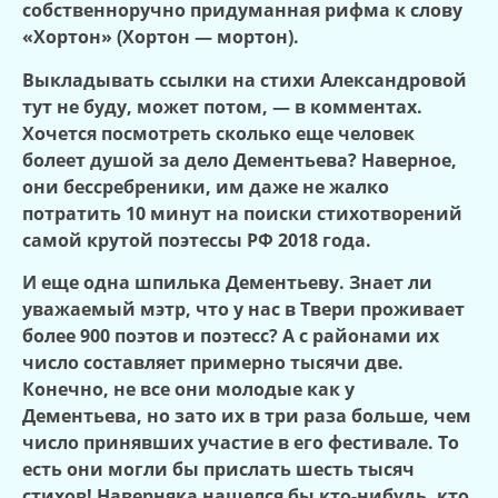
собственноручно придуманная рифма к слову
«Хортон» (Хортон — мортон).
Выкладывать ссылки на стихи Александровой
тут не буду, может потом, — в комментах.
Хочется посмотреть сколько еще человек
болеет душой за дело Дементьева? Наверное,
они бессребреники, им даже не жалко
потратить 10 минут на поиски стихотворений
самой крутой поэтессы РФ 2018 года.
И еще одна шпилька Дементьеву. Знает ли
уважаемый мэтр, что у нас в Твери проживает
более 900 поэтов и поэтесс? А с районами их
число составляет примерно тысячи две.
Конечно, не все они молодые как у
Дементьева, но зато их в три раза больше, чем
число принявших участие в его фестивале. То
есть они могли бы прислать шесть тысяч
стихов! Наверняка нашелся бы кто-нибудь, кто