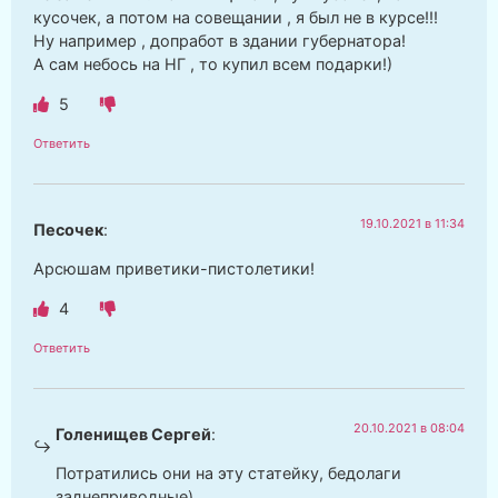
кусочек, а потом на совещании , я был не в курсе!!!
Ну например , допработ в здании губернатора!
А сам небось на НГ , то купил всем подарки!)
5
Ответить
19.10.2021 в 11:34
Песочек
:
Арсюшам приветики-пистолетики!
4
Ответить
20.10.2021 в 08:04
Голенищев Сергей
:
Потратились они на эту статейку, бедолаги
заднеприводные)