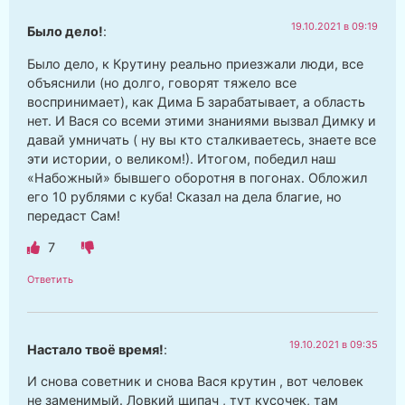
19.10.2021 в 09:19
Было дело!
:
Было дело, к Крутину реально приезжали люди, все
объяснили (но долго, говорят тяжело все
воспринимает), как Дима Б зарабатывает, а область
нет. И Вася со всеми этими знаниями вызвал Димку и
давай умничать ( ну вы кто сталкиваетесь, знаете все
эти истории, о великом!). Итогом, победил наш
«Набожный» бывшего оборотня в погонах. Обложил
его 10 рублями с куба! Сказал на дела благие, но
передаст Сам!
7
Ответить
19.10.2021 в 09:35
Настало твоё время!
:
И снова советник и снова Вася крутин , вот человек
не заменимый. Ловкий щипач , тут кусочек, там