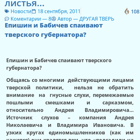
листья…
Новости
18 сентября, 2011
108
Коментарии —
8
Автор —
ДРУГАЯ ТВЕРЬ
Епишин и Бабичев спаивают
тверского губернатора?
Епишин и Бабичев спаивают тверского
губернатора?
Общаясь со многими действующими лицами
тверской политики, нельзя не обратить
внимание на гнусные слухи, перемежаемые
пошлыми смешками и сарказмом,
относительно Андрея Владимировича…
Источник слухов – компания Андрея
Николаевича и Владимира Ивановича. В
узких кругах единомышленников (как им
кажется) они хвалятся тем, что «подсадили на