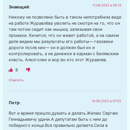
11.06.2022 в 00:13
Знающий
:
Никому не позволено быть в таком непотребном виде
на работе Журавлёва уволить не смотря на то, что он
там потом сидит как мышка, зализывая свои
промахи. Кичится, что он живет работой, а на самом
деле видим мы результаты его работы— газовики
дороги после них— он и должен был их и
контролировать, а не денежки в карман с Белявским
класть. Алкоголик и вор во кто этот Журавлев.
8
Ответить
14.06.2022 в 07:52
Петр
:
Вот и время пришло,думать и делать.Желаю Сергею
Геннадьевичу удачи.А депутатам быть с ним до
победного конца.Все правильно делаете.Сила в