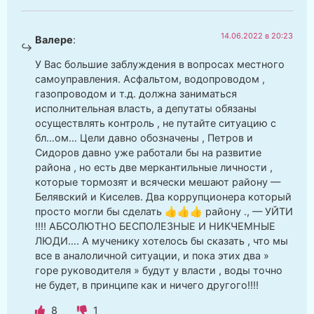
14.06.2022 в 20:23
Валере
:
У Вас большие заблуждения в вопросах местного
самоуправления. Асфальтом, водопроводом ,
газопроводом и т.д. должна заниматься
исполнительная власть, а депутаты обязаны
осуществлять контроль , не путайте ситуацию с
бл…ом… Цели давно обозначены , Петров и
Сидоров давно уже работали бы на развитие
района , но есть две меркантильные личности ,
которые тормозят и всячески мешают району —
Белявский и Киселев. Два коррупционера который
просто могли бы сделать 👍👍👍 району ., — УЙТИ
!!!! АБСОЛЮТНО БЕСПОЛЕЗНЫЕ И НИКЧЕМНЫЕ
ЛЮДИ…. А мученику хотелось бы сказать , что мы
все в аналоличной ситуации, и пока этих два »
горе руководителя » будут у власти , воды точно
не будет, в принципе как и ничего другого!!!!
8
1