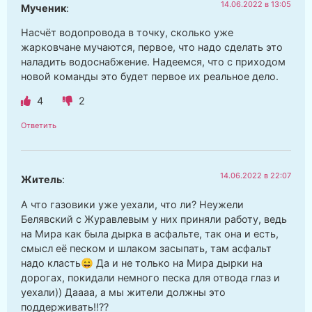
14.06.2022 в 13:05
Мученик
:
Насчёт водопровода в точку, сколько уже
жарковчане мучаются, первое, что надо сделать это
наладить водоснабжение. Надеемся, что с приходом
новой команды это будет первое их реальное дело.
4
2
Ответить
14.06.2022 в 22:07
Житель
:
А что газовики уже уехали, что ли? Неужели
Белявский с Журавлевым у них приняли работу, ведь
на Мира как была дырка в асфальте, так она и есть,
смысл её песком и шлаком засыпать, там асфальт
надо класть😄 Да и не только на Мира дырки на
дорогах, покидали немного песка для отвода глаз и
уехали)) Даааа, а мы жители должны это
поддерживать!!??