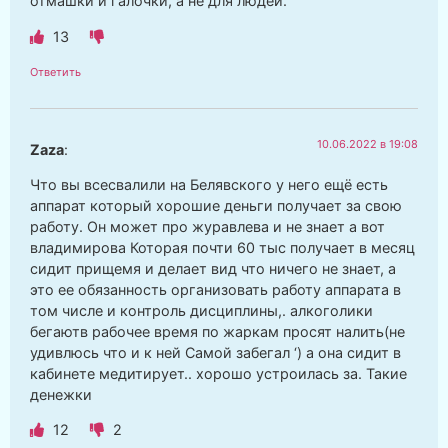
отмашки и галочки, а не для людей.
13
Ответить
10.06.2022 в 19:08
Zaza
:
Что вы всесвалили на Белявского у него ещё есть
аппарат который хорошие деньги получает за свою
работу. Он может про журавлева и не знает а вот
владимирова Которая почти 60 тыс получает в месяц
сидит прищемя и делает вид что ничего не знает, а
это ее обязанность организовать работу аппарата в
том числе и контроль дисциплины,. алкоголики
бегаютв рабочее время по жаркам просят налить(не
удивлюсь что и к ней Самой забегал ‘) а она сидит в
кабинете медитирует.. хорошо устроилась за. Такие
денежки
12
2