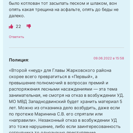
было котлован тот засыпать песком и шлаком, вон
опять какая трещина на асфальте, опять до беды не
далеко.
22
Ответить
09.06.2022 в 15:58
Полиция
:
«Второй «неуд» для Главы Жарковского района
скорее всего превратиться в «Первый», а
превышение полномочий в вопросах премий и
распоряжения лесными насаждениями — эта тема
занимательная, не смотря на отказ в возбуждении УД.
МО МВД Западнодвинский будет хранить материал 5
лет. Можно из отказника дело возбудить, даже если
по протеже Маринина С.В. его спрятали или
«направили». Незаконный отказ в возбуждении УД
это тоже нарушение, либо если заинтересованность
сотрудника то однозначно преступление.