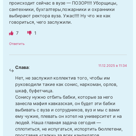
происходит сейчас в вузе — ПОЗОР!!!! Уборщицы,
сантехники, бухгалтеры,пожарники и охранники
выбирают ректора вуза. Ужас!!!! Ну что же как
говориться, чего заслужили.
7
1
Ответить
11.12.2025 в 11:34
Слава
:
Нет, не заслужил коллектив того, чтобы им
руководили такие как сонис, наркоман, орлов,
шкаф, буфетчица.
Сонису нужно отбить бабки, которые за него
занесла мафия кавказская, он будет эти бабки
выбивать с вуза и сотрудников, вуз и мы с вами
ему чужие, плевать он хотел на университет и на
людей. Наша главная задача сегодня —
сплотиться, не испугаться, испортить бюллетени,
проставив «галки» за всех кандидатов.