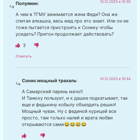
10.12.2025 в 10:30
Полуякин
:
А чем в ТГМУ занимается жена Феди? Она же
спитая алкашка, весь мед про это знает. Или он ее
тоже пытается пристроить к Сонику чтобы
усидеть? Притон продолжает действовать?
3
Ответить
10.12.2025 в 10:34
Сонис мощный трахаль
:
А Самарский парень мачо!!
И Танюху пользует, и к дашке подкатывает, так
еще и федькину кобылу объездить решил!
Мощный чувак. Ну с феденой курицей все
просто, там только налей и врата любви
открываются сами😂😂😂😂