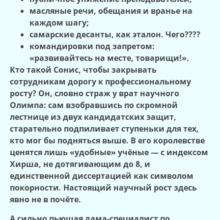
масляные речи, обещания и вранье на
каждом шагу;
самарские десанты, как эталон. Чего????
командировки под запретом:
«развивайтесь на месте, товарищи!».
Кто такой Сонис, чтобы закрывать
сотрудникам дорогу к профессиональному
росту? Он, словно страж у врат научного
Олимпа: сам взобравшись по скромной
лестнице из двух кандидатских защит,
старательно подпиливает ступеньки для тех,
кто мог бы подняться выше. В его королевстве
ценятся лишь «удобные» учёные — с индексом
Хирша, не дотягивающим до 8, и
единственной диссертацией как символом
покорности. Настоящий научный рост здесь
явно не в почёте.
А сильно пьющая дама-специалист по