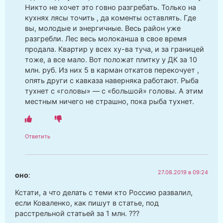
Никто не хочет это говно разгребать. Только на
кухнях лясы точить , да коменты оставлять. Где
вы, молодые и энергичные. Весь район уже
разгребли. Лес весь молоканша в свое время
продала. Квартир у всех ху-ва туча, и за границей
тоже, а все мало. Вот положат плитку у ДК за 10
млн. руб. Из них 5 в карман откатов перекочует ,
опять други с кавказа наверняка работают. Рыба
тухнет с «головы» — с «большой» головы. А этим
местным ничего не страшно, пока рыба тухнет.
Ответить
27.08.2019 в 09:24
оно
:
Кстати, а что делать с теми кто Россию развалил,
если Коваленко, как пишут в статье, под
расстрельной статьей за 1 млн. ???