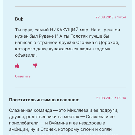
22.08.2018 в 14:54
Buj
:
Ты прав, самый НИКАКУЩИЙ мэр. На х…рена он
нужен был Рудене !? А ты Толстяк лучше бы
написал о странной дружбе Огонька с Дорохой,
которого даже «уважаемые» люди «гадом»
объявили.
Ответить
21.08.2018 в 09:14
Посетитель интимных салонов
:
Слаженная команда — это Микляева и ее подруги,
друзья, родственники на местах — Спажева и ее
прихлебатели — и Вуймина и ее нездоровые
амбиции, ну и Огонек, которому слюни и сопли