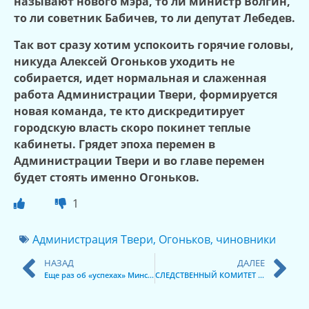
называют нового мэра, то ли министр Волгин,
то ли советник Бабичев, то ли депутат Лебедев.
Так вот сразу хотим успокоить горячие головы,
никуда Алексей Огоньков уходить не
собирается, идет нормальная и слаженная
работа Администрации Твери, формируется
новая команда, те кто дискредитирует
городскую власть скоро покинет теплые
кабинеты. Грядет эпоха перемен в
Администрации Твери и во главе перемен
будет стоять именно Огоньков.
1
Администрация Твери
,
Огоньков
,
чиновники
НАЗАД
ДАЛЕЕ
Еще раз об «успехах» Минсельхоза Тверской области и «полезных» санкциях
СЛЕДСТВЕННЫЙ КОМИТЕТ не замечает нарушение закона?