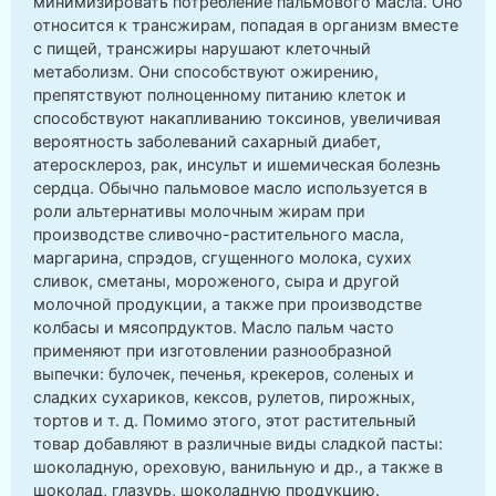
минимизировать потребление пальмового масла. Оно
относится к трансжирам, попадая в организм вместе
с пищей, трансжиры нарушают клеточный
метаболизм. Они способствуют ожирению,
препятствуют полноценному питанию клеток и
способствуют накапливанию токсинов, увеличивая
вероятность заболеваний сахарный диабет,
атеросклероз, рак, инсульт и ишемическая болезнь
сердца. Обычно пальмовое масло используется в
роли альтернативы молочным жирам при
производстве сливочно-растительного масла,
маргарина, спрэдов, сгущенного молока, сухих
сливок, сметаны, мороженого, сыра и другой
молочной продукции, а также при производстве
колбасы и мясопрдуктов. Масло пальм часто
применяют при изготовлении разнообразной
выпечки: булочек, печенья, крекеров, соленых и
сладких сухариков, кексов, рулетов, пирожных,
тортов и т. д. Помимо этого, этот растительный
товар добавляют в различные виды сладкой пасты:
шоколадную, ореховую, ванильную и др., а также в
шоколад, глазурь, шоколадную продукцию.