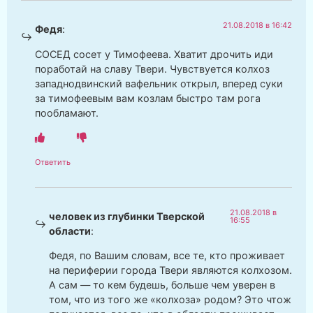
21.08.2018 в 16:42
Федя
:
СОСЕД сосет у Тимофеева. Хватит дрочить иди
поработай на славу Твери. Чувствуется колхоз
западнодвинский вафельник открыл, вперед суки
за тимофеевым вам козлам быстро там рога
пообламают.
Ответить
21.08.2018 в
человек из глубинки Тверской
16:55
области
:
Федя, по Вашим словам, все те, кто проживает
на периферии города Твери являются колхозом.
А сам — то кем будешь, больше чем уверен в
том, что из того же «колхоза» родом? Это чтож