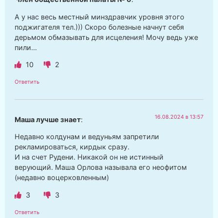
А у нас весь местный минздравчик уровня этого
поджигателя тел.))) Скоро болезные начнут себя
дерьмом обмазывать для исцеления! Мочу ведь уже
пили…
10
2
Ответить
16.08.2024 в 13:57
Маша лучше знает
:
Недавно колдунам и ведуньям запретили
рекламироваться, кирдык сразу.
И на счет Рудени. Никакой он не истинный
верующий. Маша Орлова называла его неофитом
(недавно воцерковленным)
3
3
Ответить