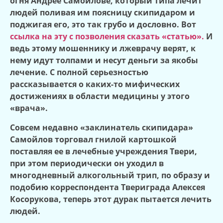
огня Андрее Самойлове, который типа лечит
людей поливая им поясницу скипидаром и
поджигая его, это так грубо и дословно. Вот
ссылка на эту с позволения сказать «статью».
И
ведь этому мошеннику и лжеврачу верят, к
нему идут толпами и несут деньги за якобы
лечение. С полной серьезностью
рассказывается о каких-то мифических
достижениях в области медицины у этого
«врача».
Совсем недавно «заклинатель скипидара»
Самойлов торговал гнилой картошкой
поставляя ее в лечебные учреждения Твери,
при этом периодически он уходил в
многодневный алкогольный трип, по образу и
подобию корреспондента Твериграда Алексея
Косорукова, теперь этот дурак пытается лечить
людей.