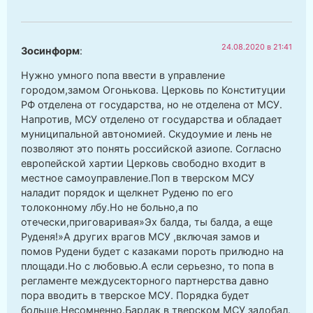
24.08.2020 в 21:41
Зосинформ
:
Нужно умного попа ввести в управление
городом,замом Огонькова. Церковь по Конституции
РФ отделена от государства, но не отделена от МСУ.
Напротив, МСУ отделено от государства и обладает
муниципальной автономией. Скудоумие и лень не
позволяют это понять российской азиопе. Согласно
европейской хартии Церковь свободно входит в
местное самоуправление.Поп в тверском МСУ
наладит порядок и щелкнет Руденю по его
толоконному лбу.Но не больно,а по
отечески,приговаривая»Эх балда, ты балда, а еще
Руденя!»А других врагов МСУ ,включая замов и
помов Рудени будет с казаками пороть прилюдно на
площади.Но с любовью.А если серьезно, то попа в
регламенте междусекторного партнерства давно
пора вводить в тверское МСУ. Порядка будет
больше.Несомненно.Бардак в тверском МСУ задобал.