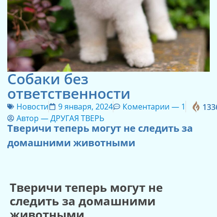
Собаки без
ответственности
Новости
9 января, 2024
Коментарии —
1
133
Автор —
ДРУГАЯ ТВЕРЬ
Тверичи теперь могут не следить за
домашними животными
Тверичи теперь могут не
следить за домашними
животными