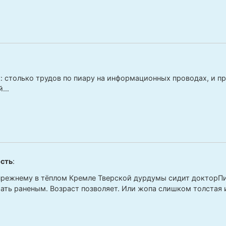
к: столько трудов по пиару на информационных проводах, и пр
й…
сть
:
прежнему в тёплом Кремле Тверской дурдумы сидит докторПич
гать раненым. Возраст позволяет. Или жопа слишком толстая