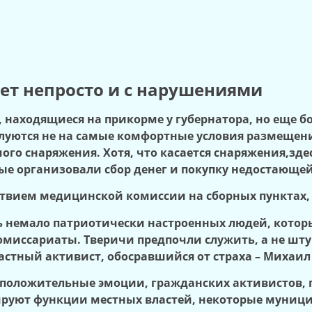
ет непросто и с нарушениями
находящиеся на прикорме у губернатора, но еще б
луются не на самые комфортные условия размещен
ого снаряжения. Хотя, что касается снаряжения,з
ые организовали сбор денег и покупку недостающ
ствием медицинской комиссии на сборных пунктах,
ь немало патриотически настроенных людей, которые
миссариаты. Тверичи предпочли служить, а не шту
астный активист, обосравшийся от страха – Михаил
т положительные эмоции, гражданских активистов
лируют функции местных властей, некоторые муни