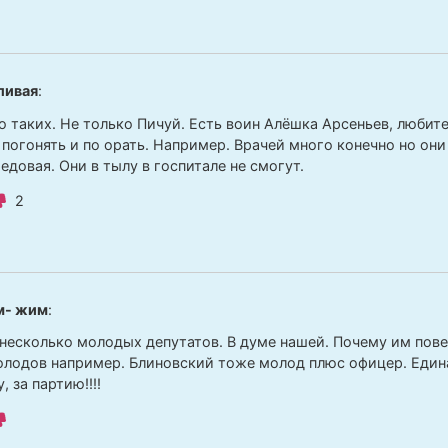
ливая
:
о таких. Не только Пичуй. Есть воин Алёшка Арсеньев, любите
 погонять и по орать. Например. Врачей много конечно но они
едовая. Они в тылу в госпитале не смогут.
2
м- жим
:
 несколько молодых депутатов. В думе нашей. Почему им пове
лодов например. Блиновский тоже молод плюс офицер. Единая
, за партию!!!!