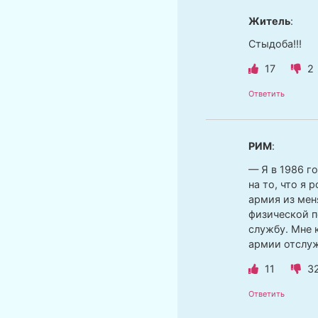
Житель
:
Стыдоба!!!
17
2
Ответить
РИМ
:
— Я в 1986 г
на то, что я 
армия из мен
физической п
службу. Мне 
армии отслуж
11
3
Ответить