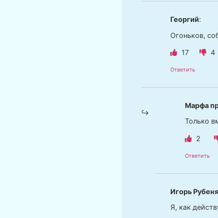
Георгий
:
Огоньков, соб
17
4
Ответить
Марфа п
Только в
2
Ответить
Игорь Рубен
Я, как дейст