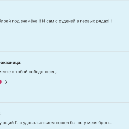
ирай под знамёна!!! И сам с руденей в первых рядах!!!
роказница
:
месте с тобой победоносец.
3
я
:
вующий Г. с удовольствием пошел бы, но у меня бронь.