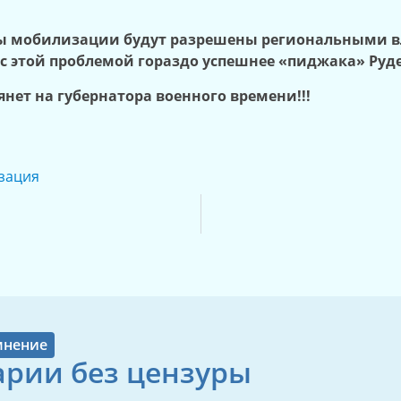
емы мобилизации будут разрешены региональными в
с этой проблемой гораздо успешнее «пиджака» Руд
янет на губернатора военного времени!!!
зация
мнение
рии без цензуры