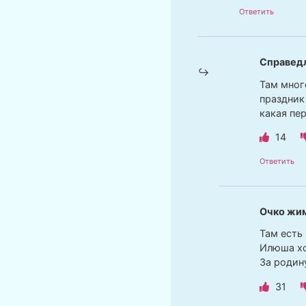
Ответить
Справед
Там мног
праздник
какая пер
14
Ответить
Очко жи
Там есть
Илюша хо
За родину
31