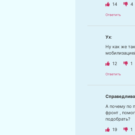
14
4
Ответить
Ух
:
Ну как же та
мобилизацие
12
1
Ответить
Справедливо
А почему по 
фронт , помо
подобрать?
19
1