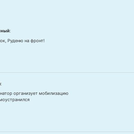
нный
:
юк, Руденю на фронт!
я
:
натор организует мобилизацию
моустранился