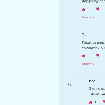
дорфонду пре
Ответить
Т.
:
Какая разниц
украденного 
Ответить
Иго
:
Это не с
такие чу
1