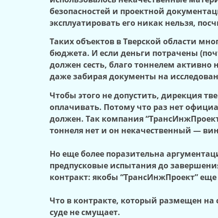
безопасностей и проектной документаци
эксплуатировать его никак нельзя, пос
Таких объектов в Тверской области мног
бюджета. И если деньги потрачены (почт
должен сесть, благо тоннелем активно
даже забирая документы на исследован
Чтобы этого не допустить, дирекция т
оплачивать. Потому что раз нет официа
должен. Так компания “ТрансИнжПроект
тоннеля нет и он некачественный — ви
Но еще более поразительна аргументац
предпусковые испытания до завершения 
контракт: якобы “ТрансИнжПроект” еще
Что в контракте, который размещен на с
суде не смущает.