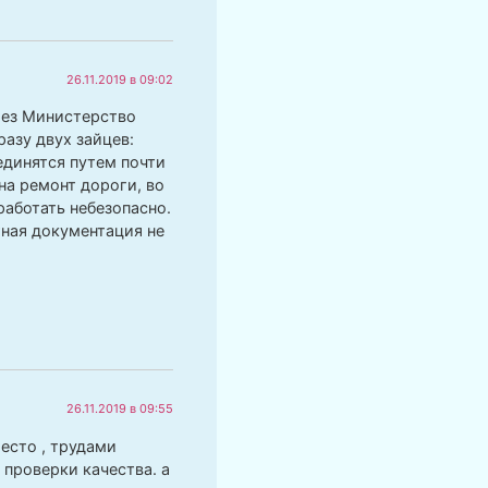
26.11.2019 в 09:02
рез Министерство
азу двух зайцев:
единятся путем почти
на ремонт дороги, во
работать небезопасно.
тная документация не
26.11.2019 в 09:55
есто , трудами
проверки качества. а