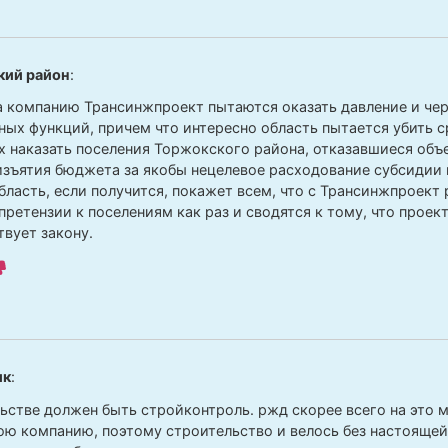
кий район
:
а компанию Трансинжпроект пытаются оказать давление и че
ных функций, причем что интересно область пытается убить ср
х наказать поселения Торжокского района, отказавшиеся объ
изъятия бюджета за якобы нецелевое расходование субсидии 
бласть, если получится, покажет всем, что с Трансинжпроект 
претензии к поселениям как раз и сводятся к тому, что проек
твует закону.
ик
:
ьстве должен быть стройконтроль. ржд скорее всего на это м
ою компанию, поэтому строительство и велось без настоящей 