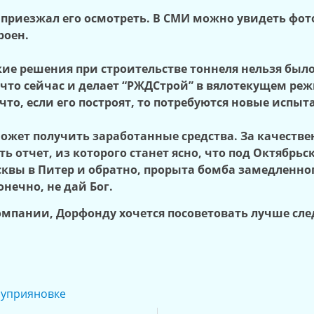
 приезжал его осмотреть. В СМИ можно увидеть фот
роен.
кие решения при строительстве тоннеля нельзя был
 что сейчас и делает “РЖДСтрой” в вялотекущем ре
 что, если его построят, то потребуются новые испы
может получить заработанные средства. За качест
ь отчет, из которого станет ясно, что под Октябрь
сквы в Питер и обратно, прорыта бомба замедленно
нечно, не дай Бог.
омпании, Дорфонду хочется посоветовать лучше сл
Чуприяновке