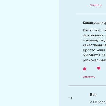
Ответить
Какая разниц
Как только б
заложенных с
половину бюд
качественные
Просто наши 
обходится бе
региональных
Ответить
Buj
:
А Набере