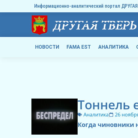
Информационно-аналитический портал ДРУГАЯ 
НОВОСТИ
FAMA EST
АНАЛИТИКА
Тоннель 
Аналитика
26 ноября
Когда чиновники н