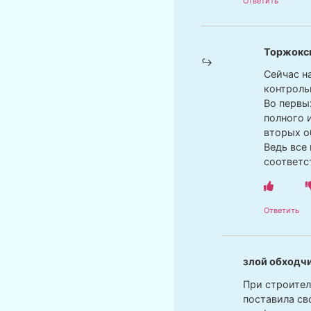
Ответить
Торжокс
Сейчас н
контроль
Во первы
полного 
вторых о
Ведь все 
соответс
Ответить
злой обходч
При строител
поставила св