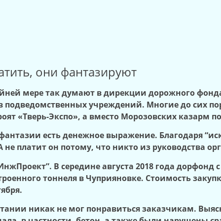
атить, они фантазируют
айней мере так думают в дирекции дорожного фонд
 подведомственных учреждений. Многие до сих пор 
роят «Тверь-Экспо», а вместо Морозовских казарм п
у фантазии есть денежное выражение. Благодаря “и
А не платит он потому, что никто из руководства ор
сИнжПроект”. В середине августа 2018 года дорфонд 
троенного тоннеля в Чуприяновке. Стоимость закупки
ября.
пытании никак не мог понравиться заказчикам. Выяс
ла, в частности, бетон, а также были нарушены ср