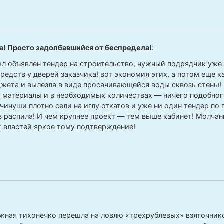
а! Просто задолбавшийся от беспредела!
:
ыл объявлен тендер на строительство, нужный подрядчик уже
редств у дверей заказчика! вот экономия этих, а потом еще к
жета и вылезла в виде просачивающейся воды сквозь стены!
 материалы и в необходимых количествах — ничего подобного
чинуши плотно сели на иглу откатов и уже ни один тендер по 
з распила! И чем крупнее проект — тем выше кабинет! Молчан
 властей яркое тому подтверждение!
жная тихонечко перешла на ловлю «трехрублевых» взяточнико