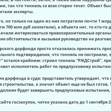
и, так что тоннель со всех сторон течет. Объект б
читали эксперты.
о, но только на один из них потратили почти 1 млр
и 700 млн руб заплатили), а объекта нет, то кто-то
 начали интересоваться правоохранительные орган
ие обстоятельств и вызывая руководство на разгов
верского дорфонда просто отказалась принимать пр
льного подтверждения, что тоннель не построили, з
” остался крайним: строил тоннель “РЖДСтрой”, п
новат исполнитель работ по предпусковому испытан
ия дорфонда в суде: представитель утверждает, чт
строительства, а значит объект еще не был готов.
 должен будет завершить предпусковые испытания, 
айте госзакупок, четко указана дата до 1 сентября 