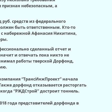
ыл признан небезопасным, а
д руб. средств из федерального
 должен быть ответственным. Кто-то
ы с набережной Афанасия Никитина,
оры.
офессионально сделанный отчет и
начит и отвечать пока никто не
ринимал работы тверской Дорфонд,
ию.
о компания “ТрансИнжПроект” начала
 Также дорфонд отказывается расторгать
когда “РЖДСтрой” достроит тоннель.
2018 года представителей дорфонда в