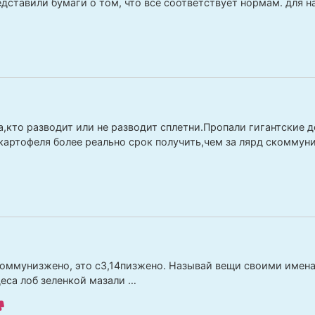
дставили бумаги о том, что все соответствует нормам. для н
а,кто разводит или не разводит сплетни.Пропали гигантские д
картофеля более реально срок получить,чем за лярд скомму
коммунизжено, это с3,14пизжено. Называй вещи своими имена
деса лоб зеленкой мазали …