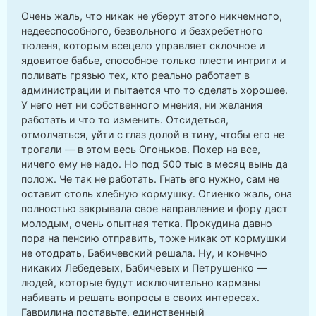
Очень жаль, что никак не уберут этого никчемного,
недееспособного, безвольного и безхребетного
тюленя, которым всецело управляет склочное и
ядовитое бабье, способное только плести интриги и
поливать грязью тех, кто реально работает в
администрации и пытается что то сделать хорошее.
У него нет ни собственного мнения, ни желания
работать и что то изменить. Отсидеться,
отмолчаться, уйти с глаз долой в тину, чтобы его не
трогали — в этом весь Огоньков. Похер на все,
ничего ему не надо. Но под 500 тыс в месяц вынь да
полож. Че так не работать. Гнать его нужно, сам не
оставит столь хлебную кормушку. Огиенко жаль, она
полностью закрывала свое направление и фору даст
молодым, очень опытная тетка. Прокудина давно
пора на пенсию отправить, тоже никак от кормушки
не отодрать, Бабичевский решала. Ну, и конечно
никаких Лебедевых, Бабичевых и Петрушенко —
людей, которые будут исключительно карманы
набивать и решать вопросы в своих интересах.
Гаврилина поставьте, единственный